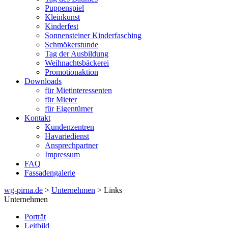
Puppenspiel
Kleinkunst
Kinderfest
Sonnensteiner Kinderfasching
Schmökerstunde
Tag der Ausbildung
Weihnachtsbäckerei
Promotionaktion
Downloads
für Mietinteressenten
für Mieter
für Eigentümer
Kontakt
Kundenzentren
Havariedienst
Ansprechpartner
Impressum
FAQ
Fassadengalerie
wg-pirna.de
>
Unternehmen
> Links
Unternehmen
Porträt
Leitbild