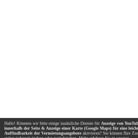
Hallo! Könnten wir bitte einige zusätzliche Dienste für
Anzeige von YouTu
innerhalb der Seite & Anzeige einer Karte (Google Maps) für eine leich
Auffindbarkeit der Vermietungsangebote
aktivieren? Sie können Ihre Z