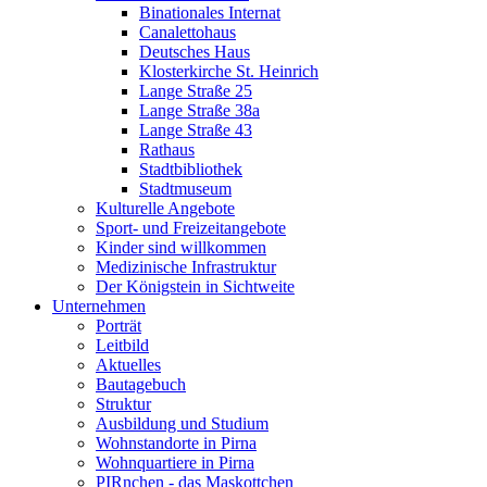
Binationales Internat
Canalettohaus
Deutsches Haus
Klosterkirche St. Heinrich
Lange Straße 25
Lange Straße 38a
Lange Straße 43
Rathaus
Stadtbibliothek
Stadtmuseum
Kulturelle Angebote
Sport- und Freizeitangebote
Kinder sind willkommen
Medizinische Infrastruktur
Der Königstein in Sichtweite
Unternehmen
Porträt
Leitbild
Aktuelles
Bautagebuch
Struktur
Ausbildung und Studium
Wohnstandorte in Pirna
Wohnquartiere in Pirna
PIRnchen - das Maskottchen