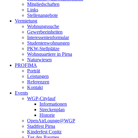
Mitgliedschaften
Links
Stellenangebote
Vermietung
Wohnungssuche
Gewerbeeinheiten
Interessentenformular
Studentenwohnungen
PKW-Stellplätze
Wohnquartiere in Pirna
Naturwiesen
PROFIMA
Porträt
Leistungen
Referenzen
Kontakt
Events
WGP-Citylauf
Informationen
Streckenplan
Historie
OpenAirLounge@WGP
Stadtfest Pirna
Kinderfest Copitz
Tag des Baumes