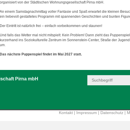
organisiert von der Städtischen Wohnungsgesellschaft Pirna mbH.
An einem Samstagnachmittag voller Fantasie und Spaß erwartet die kleinen Besu
ein liebevoll gestaltetes Programm mit spannenden Geschichten und bunten Figur
Der Eintritt ist natürlich frei – einfach vorbeikommen und staunen!
Und falls das Wetter mal nicht mitspielt: Kein Problem! Dann zieht das Puppenspiel
kurzerhand ins Soziokulturelle Zentrum im Sonnenstein-Center, Straße der Jugend
um.
Das nächste Puppenspiel findet im Mai 2027 statt.
schaft Pirna mbH
Kontakt
|
Impressum
|
Datenschutz
|
M