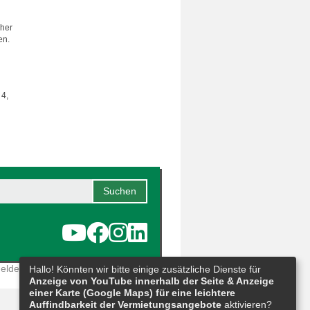
cher
en.
 4,
eldestelle
|
Barrierefreiheit
|
Sitemap
Hallo! Könnten wir bitte einige zusätzliche Dienste für
Anzeige von YouTube innerhalb der Seite & Anzeige
einer Karte (Google Maps) für eine leichtere
Auffindbarkeit der Vermietungsangebote
aktivieren?