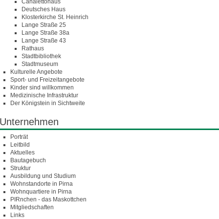
Canalettohaus
Deutsches Haus
Klosterkirche St. Heinrich
Lange Straße 25
Lange Straße 38a
Lange Straße 43
Rathaus
Stadtbibliothek
Stadtmuseum
Kulturelle Angebote
Sport- und Freizeitangebote
Kinder sind willkommen
Medizinische Infrastruktur
Der Königstein in Sichtweite
Unternehmen
Porträt
Leitbild
Aktuelles
Bautagebuch
Struktur
Ausbildung und Studium
Wohnstandorte in Pirna
Wohnquartiere in Pirna
PIRnchen - das Maskottchen
Mitgliedschaften
Links