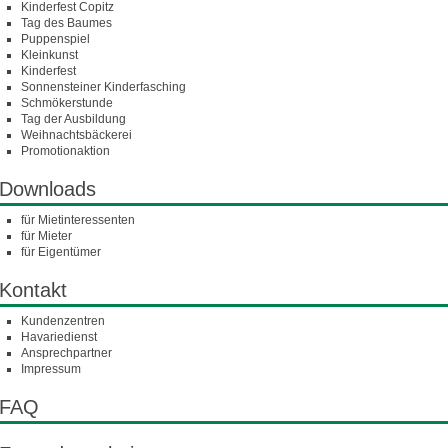
Kinderfest Copitz
Tag des Baumes
Puppenspiel
Kleinkunst
Kinderfest
Sonnensteiner Kinderfasching
Schmökerstunde
Tag der Ausbildung
Weihnachtsbäckerei
Promotionaktion
Downloads
für Mietinteressenten
für Mieter
für Eigentümer
Kontakt
Kundenzentren
Havariedienst
Ansprechpartner
Impressum
FAQ