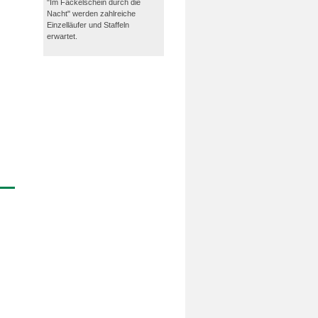
"Im Fackelschein durch die
Nacht" werden zahlreiche
Einzelläufer und Staffeln
erwartet.