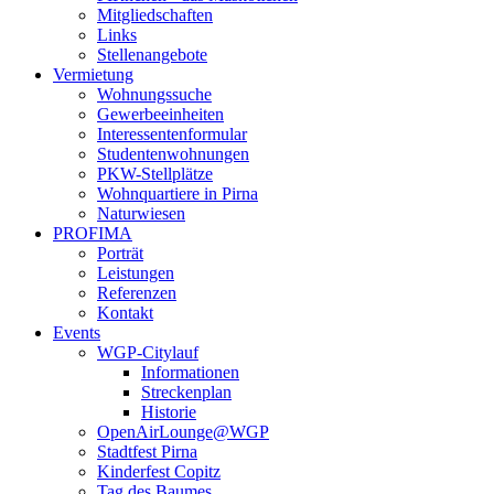
Mitgliedschaften
Links
Stellenangebote
Vermietung
Wohnungssuche
Gewerbeeinheiten
Interessentenformular
Studentenwohnungen
PKW-Stellplätze
Wohnquartiere in Pirna
Naturwiesen
PROFIMA
Porträt
Leistungen
Referenzen
Kontakt
Events
WGP-Citylauf
Informationen
Streckenplan
Historie
OpenAirLounge@WGP
Stadtfest Pirna
Kinderfest Copitz
Tag des Baumes