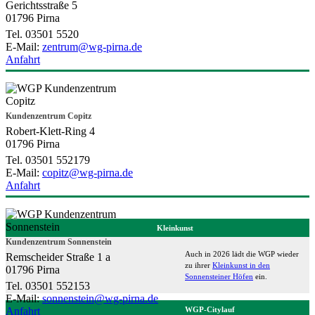
Gerichtsstraße 5
01796 Pirna
Tel. 03501 5520
E-Mail:
zentrum@wg-pirna.de
Anfahrt
Kundenzentrum Copitz
Robert-Klett-Ring 4
01796 Pirna
Tel. 03501 552179
E-Mail:
copitz@wg-pirna.de
Anfahrt
Kleinkunst
Kundenzentrum Sonnenstein
Auch in 2026 lädt die WGP wieder
Remscheider Straße 1 a
zu ihrer
Kleinkunst in den
01796 Pirna
Sonnensteiner Höfen
ein.
Tel. 03501 552153
E-Mail:
sonnenstein@wg-pirna.de
Anfahrt
WGP-Citylauf