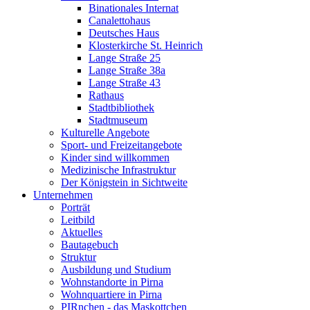
Binationales Internat
Canalettohaus
Deutsches Haus
Klosterkirche St. Heinrich
Lange Straße 25
Lange Straße 38a
Lange Straße 43
Rathaus
Stadtbibliothek
Stadtmuseum
Kulturelle Angebote
Sport- und Freizeitangebote
Kinder sind willkommen
Medizinische Infrastruktur
Der Königstein in Sichtweite
Unternehmen
Porträt
Leitbild
Aktuelles
Bautagebuch
Struktur
Ausbildung und Studium
Wohnstandorte in Pirna
Wohnquartiere in Pirna
PIRnchen - das Maskottchen