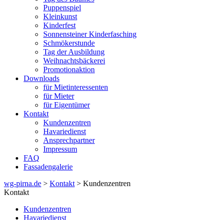
Puppenspiel
Kleinkunst
Kinderfest
Sonnensteiner Kinderfasching
Schmökerstunde
Tag der Ausbildung
Weihnachtsbäckerei
Promotionaktion
Downloads
für Mietinteressenten
für Mieter
für Eigentümer
Kontakt
Kundenzentren
Havariedienst
Ansprechpartner
Impressum
FAQ
Fassadengalerie
wg-pirna.de
>
Kontakt
> Kundenzentren
Kontakt
Kundenzentren
Havariedienst