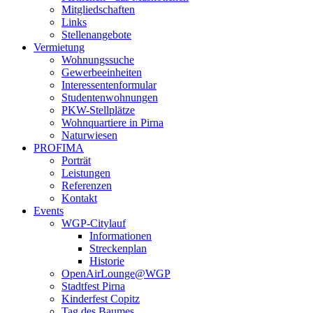
Mitgliedschaften
Links
Stellenangebote
Vermietung
Wohnungssuche
Gewerbeeinheiten
Interessentenformular
Studentenwohnungen
PKW-Stellplätze
Wohnquartiere in Pirna
Naturwiesen
PROFIMA
Porträt
Leistungen
Referenzen
Kontakt
Events
WGP-Citylauf
Informationen
Streckenplan
Historie
OpenAirLounge@WGP
Stadtfest Pirna
Kinderfest Copitz
Tag des Baumes