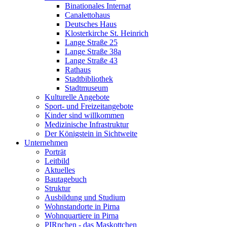
Binationales Internat
Canalettohaus
Deutsches Haus
Klosterkirche St. Heinrich
Lange Straße 25
Lange Straße 38a
Lange Straße 43
Rathaus
Stadtbibliothek
Stadtmuseum
Kulturelle Angebote
Sport- und Freizeitangebote
Kinder sind willkommen
Medizinische Infrastruktur
Der Königstein in Sichtweite
Unternehmen
Porträt
Leitbild
Aktuelles
Bautagebuch
Struktur
Ausbildung und Studium
Wohnstandorte in Pirna
Wohnquartiere in Pirna
PIRnchen - das Maskottchen