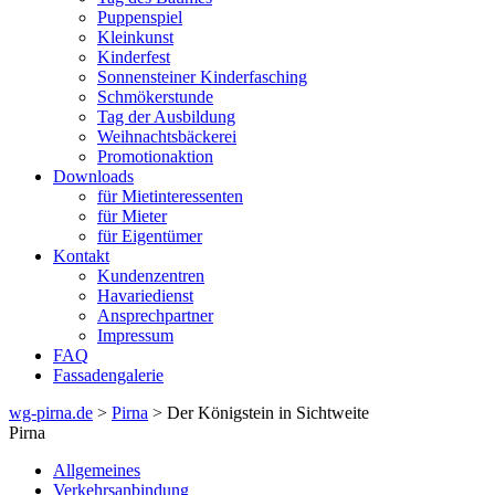
Puppenspiel
Kleinkunst
Kinderfest
Sonnensteiner Kinderfasching
Schmökerstunde
Tag der Ausbildung
Weihnachtsbäckerei
Promotionaktion
Downloads
für Mietinteressenten
für Mieter
für Eigentümer
Kontakt
Kundenzentren
Havariedienst
Ansprechpartner
Impressum
FAQ
Fassadengalerie
wg-pirna.de
>
Pirna
> Der Königstein in Sichtweite
Pirna
Allgemeines
Verkehrsanbindung