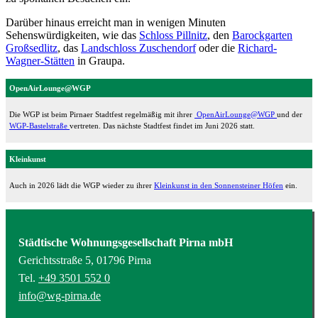
Darüber hinaus erreicht man in wenigen Minuten
Sehenswürdigkeiten, wie das
Schloss Pillnitz
, den
Barockgarten
Großsedlitz
, das
Landschloss Zuschendorf
oder die
Richard-
Wagner-Stätten
in Graupa.
OpenAirLounge@WGP
Die WGP ist beim Pirnaer Stadtfest regelmäßig mit ihrer
OpenAirLounge@WGP
und der
WGP-Bastelstraße
vertreten. Das nächste Stadtfest findet im Juni 2026 statt.
Kleinkunst
Auch in 2026 lädt die WGP wieder zu ihrer
Kleinkunst in den Sonnensteiner Höfen
ein.
Städtische Wohnungsgesellschaft Pirna mbH
Gerichtsstraße 5, 01796 Pirna
Tel.
+49 3501 552 0
info@wg-pirna.de