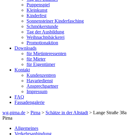
Puppenspiel
Kleinkunst
Kinderfest
Sonnensteiner Kinderfasching
Schmökerstunde
Tag der Ausbildung
Weihnachtsbäckerei
Promotionaktion
Downloads
für Mietinteressenten
für Mieter
für Eigentümer
Kontakt
Kundenzentren
Havariedienst
Ansprechpartner
Impressum
FAQ
Fassadengalerie
wg-pirna.de
>
Pirna
>
Schätze in der Altstadt
> Lange Straße 38a
Pirna
Allgemeines
Verkehrsanbindung