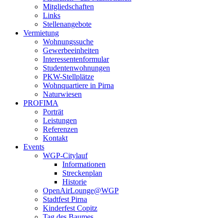
Mitgliedschaften
Links
Stellenangebote
Vermietung
Wohnungssuche
Gewerbeeinheiten
Interessentenformular
Studentenwohnungen
PKW-Stellplätze
Wohnquartiere in Pirna
Naturwiesen
PROFIMA
Porträt
Leistungen
Referenzen
Kontakt
Events
WGP-Citylauf
Informationen
Streckenplan
Historie
OpenAirLounge@WGP
Stadtfest Pirna
Kinderfest Copitz
Tag des Baumes