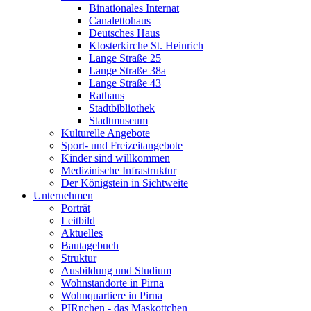
Binationales Internat
Canalettohaus
Deutsches Haus
Klosterkirche St. Heinrich
Lange Straße 25
Lange Straße 38a
Lange Straße 43
Rathaus
Stadtbibliothek
Stadtmuseum
Kulturelle Angebote
Sport- und Freizeitangebote
Kinder sind willkommen
Medizinische Infrastruktur
Der Königstein in Sichtweite
Unternehmen
Porträt
Leitbild
Aktuelles
Bautagebuch
Struktur
Ausbildung und Studium
Wohnstandorte in Pirna
Wohnquartiere in Pirna
PIRnchen - das Maskottchen