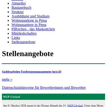
Aktuelles
Bautagebuch
Struktur
Ausbildung und Studium
Wohnstandorte in Pirna
Wohnquartiere in Pirna
PIRnchen - das Maskottchen
Mitgliedschaften
Links
Stellenangebote
Stellenangebote
Sachbearbeiter Forderungsmanagement (m/w/d)
mehr »
Datenschutzhinweise für Bewerberinnen und Bewerber
WGP-Citylauf
Am 9. Oktober 2026 startet in der Pirnaer Altstadt der 21.
WGP-Citylauf
. Unter dem Motto