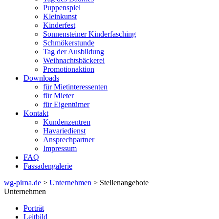
Puppenspiel
Kleinkunst
Kinderfest
Sonnensteiner Kinderfasching
Schmökerstunde
Tag der Ausbildung
Weihnachtsbäckerei
Promotionaktion
Downloads
für Mietinteressenten
für Mieter
für Eigentümer
Kontakt
Kundenzentren
Havariedienst
Ansprechpartner
Impressum
FAQ
Fassadengalerie
wg-pirna.de
>
Unternehmen
> Stellenangebote
Unternehmen
Porträt
Leitbild