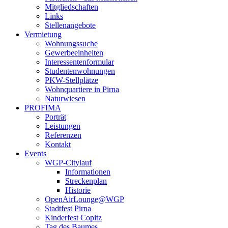
Mitgliedschaften
Links
Stellenangebote
Vermietung
Wohnungssuche
Gewerbeeinheiten
Interessentenformular
Studentenwohnungen
PKW-Stellplätze
Wohnquartiere in Pirna
Naturwiesen
PROFIMA
Porträt
Leistungen
Referenzen
Kontakt
Events
WGP-Citylauf
Informationen
Streckenplan
Historie
OpenAirLounge@WGP
Stadtfest Pirna
Kinderfest Copitz
Tag des Baumes