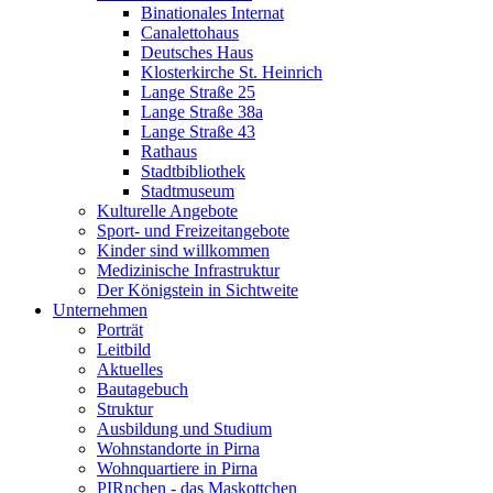
Binationales Internat
Canalettohaus
Deutsches Haus
Klosterkirche St. Heinrich
Lange Straße 25
Lange Straße 38a
Lange Straße 43
Rathaus
Stadtbibliothek
Stadtmuseum
Kulturelle Angebote
Sport- und Freizeitangebote
Kinder sind willkommen
Medizinische Infrastruktur
Der Königstein in Sichtweite
Unternehmen
Porträt
Leitbild
Aktuelles
Bautagebuch
Struktur
Ausbildung und Studium
Wohnstandorte in Pirna
Wohnquartiere in Pirna
PIRnchen - das Maskottchen