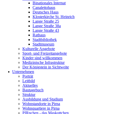
Binationales Internat
Canalettohaus
Deutsches Haus
Klosterkirche St. Heinrich
Lange Straße 25
Lange Straße 38a
Lange Straße 43
Rathaus
Stadtbibliothek
Stadtmuseum
Kulturelle Angebote
Sport- und Freizeitangebote
Kinder sind willkommen
Medizinische Infrastruktur
Der Königstein in Sichtweite
Unternehmen
Porträt
Leitbild
Aktuelles
Bautagebuch
Struktur
Ausbildung und Studium
Wohnstandorte in Pirna
Wohnquartiere in Pirna
PIRnchen - das Maskottchen