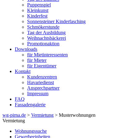
Puppenspiel
Kleinkunst
Kinderfest
Sonnensteiner Kinderfasching
Schmökerstunde
Tag der Ausbildung
Weihnachtsbäckerei
Promotionaktion
Downloads
für Mietinteressenten
für Mieter
für Eigentümer
Kontakt
Kundenzentren
Havariedienst
Ansprechpartner
Impressum
FAQ
Fassadengalerie
wg-pirna.de
>
Vermietung
> Musterwohnungen
Vermietung
Wohnungssuche
Gewerbeeinheiten