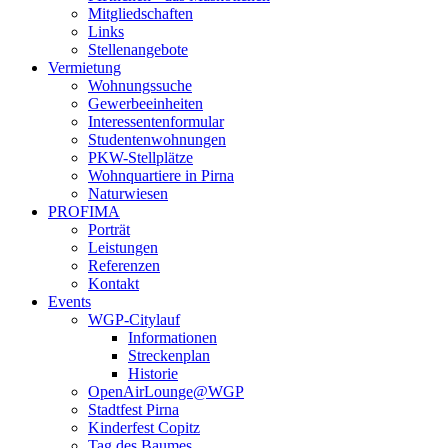
Mitgliedschaften
Links
Stellenangebote
Vermietung
Wohnungssuche
Gewerbeeinheiten
Interessentenformular
Studentenwohnungen
PKW-Stellplätze
Wohnquartiere in Pirna
Naturwiesen
PROFIMA
Porträt
Leistungen
Referenzen
Kontakt
Events
WGP-Citylauf
Informationen
Streckenplan
Historie
OpenAirLounge@WGP
Stadtfest Pirna
Kinderfest Copitz
Tag des Baumes