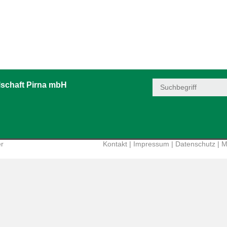
schaft Pirna mbH
er
Kontakt
|
Impressum
|
Datenschutz
|
M