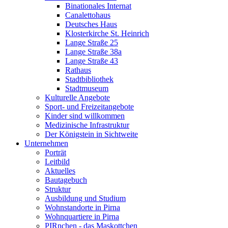
Binationales Internat
Canalettohaus
Deutsches Haus
Klosterkirche St. Heinrich
Lange Straße 25
Lange Straße 38a
Lange Straße 43
Rathaus
Stadtbibliothek
Stadtmuseum
Kulturelle Angebote
Sport- und Freizeitangebote
Kinder sind willkommen
Medizinische Infrastruktur
Der Königstein in Sichtweite
Unternehmen
Porträt
Leitbild
Aktuelles
Bautagebuch
Struktur
Ausbildung und Studium
Wohnstandorte in Pirna
Wohnquartiere in Pirna
PIRnchen - das Maskottchen