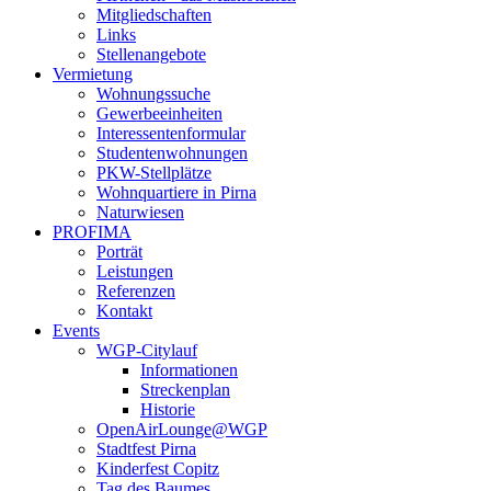
Mitgliedschaften
Links
Stellenangebote
Vermietung
Wohnungssuche
Gewerbeeinheiten
Interessentenformular
Studentenwohnungen
PKW-Stellplätze
Wohnquartiere in Pirna
Naturwiesen
PROFIMA
Porträt
Leistungen
Referenzen
Kontakt
Events
WGP-Citylauf
Informationen
Streckenplan
Historie
OpenAirLounge@WGP
Stadtfest Pirna
Kinderfest Copitz
Tag des Baumes