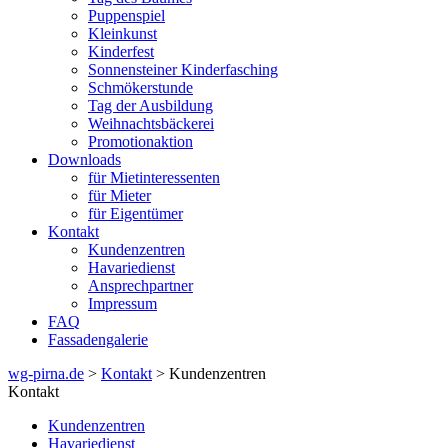
Puppenspiel
Kleinkunst
Kinderfest
Sonnensteiner Kinderfasching
Schmökerstunde
Tag der Ausbildung
Weihnachtsbäckerei
Promotionaktion
Downloads
für Mietinteressenten
für Mieter
für Eigentümer
Kontakt
Kundenzentren
Havariedienst
Ansprechpartner
Impressum
FAQ
Fassadengalerie
wg-pirna.de
>
Kontakt
> Kundenzentren
Kontakt
Kundenzentren
Havariedienst