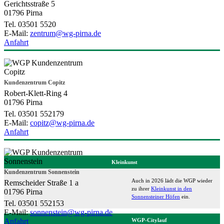
Gerichtsstraße 5
01796 Pirna
Tel. 03501 5520
E-Mail:
zentrum@wg-pirna.de
Anfahrt
Kundenzentrum Copitz
Robert-Klett-Ring 4
01796 Pirna
Tel. 03501 552179
E-Mail:
copitz@wg-pirna.de
Anfahrt
Kleinkunst
Kundenzentrum Sonnenstein
Auch in 2026 lädt die WGP wieder
Remscheider Straße 1 a
zu ihrer
Kleinkunst in den
01796 Pirna
Sonnensteiner Höfen
ein.
Tel. 03501 552153
E-Mail:
sonnenstein@wg-pirna.de
Anfahrt
WGP-Citylauf