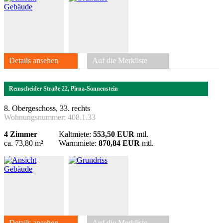
Details ansehen
Auf die Merkliste
Remscheider Straße 22, Pirna-Sonnenstein
8. Obergeschoss, 33. rechts
Wohnungsnummer:
408.1.33
4 Zimmer
Kaltmiete:
553,50 EUR
mtl.
ca. 73,80 m²
Warmmiete:
870,84 EUR
mtl.
Details ansehen
Auf die Merkliste