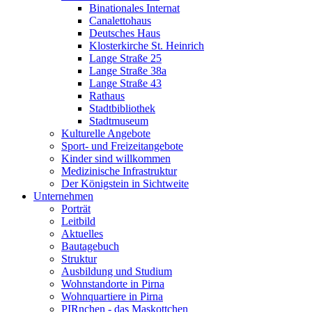
Binationales Internat
Canalettohaus
Deutsches Haus
Klosterkirche St. Heinrich
Lange Straße 25
Lange Straße 38a
Lange Straße 43
Rathaus
Stadtbibliothek
Stadtmuseum
Kulturelle Angebote
Sport- und Freizeitangebote
Kinder sind willkommen
Medizinische Infrastruktur
Der Königstein in Sichtweite
Unternehmen
Porträt
Leitbild
Aktuelles
Bautagebuch
Struktur
Ausbildung und Studium
Wohnstandorte in Pirna
Wohnquartiere in Pirna
PIRnchen - das Maskottchen