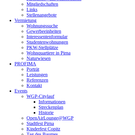
Mitgliedschaften
Links
Stellenangebote
Vermietung
Wohnungssuche
Gewerbeeinheiten
Interessentenformular
Studentenwohnungen
PKW-Stellplätze
Wohnquartiere in Pirna
Naturwiesen
PROFIMA
Porträt
Leistungen
Referenzen
Kontakt
Events
WGP-Citylauf
Informationen
Streckenplan
Historie
OpenAirLounge@WGP
Stadtfest Pirna
Kinderfest Copitz
Tag des Baumes