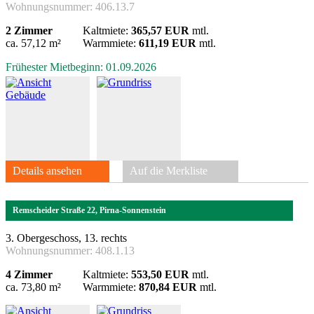
Wohnungsnummer:
406.13.7
2 Zimmer
Kaltmiete:
365,57 EUR
mtl.
ca. 57,12 m²
Warmmiete:
611,19 EUR
mtl.
Frühester Mietbeginn: 01.09.2026
Details ansehen
Auf die Merkliste
Remscheider Straße 22, Pirna-Sonnenstein
3. Obergeschoss, 13. rechts
Wohnungsnummer:
408.1.13
4 Zimmer
Kaltmiete:
553,50 EUR
mtl.
ca. 73,80 m²
Warmmiete:
870,84 EUR
mtl.