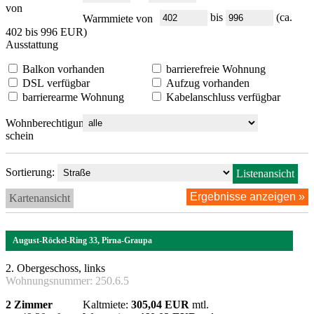
von
bis
(ca.
Warmmiete von
402 bis 996 EUR)
Ausstattung
Balkon vorhanden
barrierefreie Wohnung
DSL verfügbar
Aufzug vorhanden
barrierearme Wohnung
Kabelanschluss verfügbar
Wohnberechtigungs-
schein
Sortierung:
Listenansicht
Kartenansicht
August-Röckel-Ring 33, Pirna-Graupa
2. Obergeschoss, links
Wohnungsnummer:
250.6.5
2 Zimmer
Kaltmiete:
305,04 EUR
mtl.