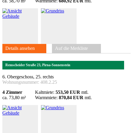
ca. 58,70 m²
Warmmiete:
680,92 EUR
mtl.
Details ansehen
Auf die Merkliste
Remscheider Straße 23, Pirna-Sonnenstein
6. Obergeschoss, 25. rechts
Wohnungsnummer:
408.2.25
4 Zimmer
Kaltmiete:
553,50 EUR
mtl.
ca. 73,80 m²
Warmmiete:
870,84 EUR
mtl.