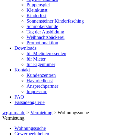
Puppenspiel
Kleinkunst
Kinderfest
Sonnensteiner Kinderfasching
Schmökerstunde
Tag der Ausbildung
Weihnachtsbäckerei
Promotionaktion
Downloads
für Mietinteressenten
für Mieter
für Eigentümer
Kontakt
Kundenzentren
Havariedienst
Ansprechpartner
Impressum
FAQ
Fassadengalerie
wg-pirna.de
>
Vermietung
> Wohnungssuche
Vermietung
Wohnungssuche
Gewerbeeinheiten