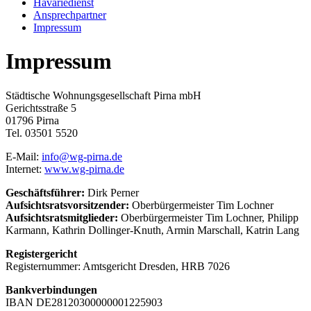
Havariedienst
Ansprechpartner
Impressum
Impressum
Städtische Wohnungsgesellschaft Pirna mbH
Gerichtsstraße 5
01796 Pirna
Tel. 03501 5520
E-Mail:
info@wg-pirna.de
Internet:
www.wg-pirna.de
Geschäftsführer:
Dirk Perner
Aufsichtsratsvorsitzender:
Oberbürgermeister Tim Lochner
Aufsichtsratsmitglieder:
Oberbürgermeister Tim Lochner, Philipp
Karmann, Kathrin Dollinger-Knuth, Armin Marschall, Katrin Lang
Registergericht
Registernummer: Amtsgericht Dresden, HRB 7026
Bankverbindungen
IBAN DE28120300000001225903