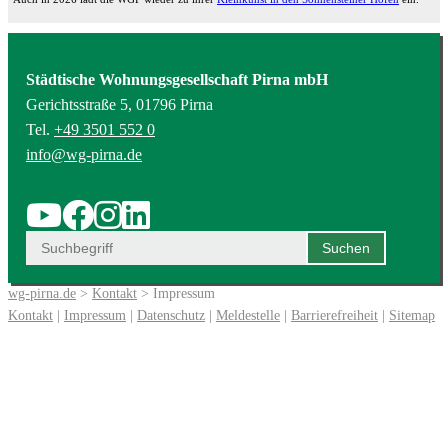
Städtische Wohnungsgesellschaft Pirna mbH
Gerichtsstraße 5, 01796 Pirna
Tel.
+49 3501 552 0
info@wg-pirna.de
wg-pirna.de
>
Kontakt
> Impressum
Kontakt
|
Impressum
|
Datenschutz
|
Meldestelle
|
Barrierefreiheit
|
Sitemap