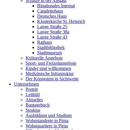
Schätze in der Altstadt
Binationales Internat
Canalettohaus
Deutsches Haus
Klosterkirche St. Heinrich
Lange Straße 25
Lange Straße 38a
Lange Straße 43
Rathaus
Stadtbibliothek
Stadtmuseum
Kulturelle Angebote
Sport- und Freizeitangebote
Kinder sind willkommen
Medizinische Infrastruktur
Der Königstein in Sichtweite
Unternehmen
Porträt
Leitbild
Aktuelles
Bautagebuch
Struktur
Ausbildung und Studium
Wohnstandorte in Pirna
Wohnquartiere in Pirna