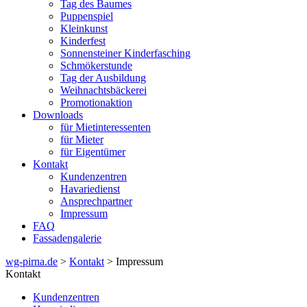
Tag des Baumes
Puppenspiel
Kleinkunst
Kinderfest
Sonnensteiner Kinderfasching
Schmökerstunde
Tag der Ausbildung
Weihnachtsbäckerei
Promotionaktion
Downloads
für Mietinteressenten
für Mieter
für Eigentümer
Kontakt
Kundenzentren
Havariedienst
Ansprechpartner
Impressum
FAQ
Fassadengalerie
wg-pirna.de
>
Kontakt
> Impressum
Kontakt
Kundenzentren