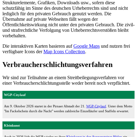
Strukturelemente, Grafiken, Downloads usw., sofern diese
schutzfähig im Sinne des deutschen Urheberrechts sind und nicht
lediglich für den privaten Gebrauch genutzt werden. Die
Übernahme auf private Webseiten fällt wegen der
Öffentlichkeitswirkung nicht unter den privaten Gebrauch. Die zivil-
und strafrechtliche Verfolgung von Urheberrechtsverstößen bleibt
vorbehalten.
Die interaktiven Karten basieren auf
Google Maps
und nutzen frei
verfügbare Icons der
Map Icons Collection
.
Verbraucherschlichtungsverfahren
Wir sind zur Teilnahme an einem Streitbeilegungsverfahren vor
einer Verbraucherschlichtungsstelle weder bereit noch verpflichtet.
WGP-Citylauf
Am 9. Oktober 2026 startet in der Pirnaer Altstadt der 21.
WGP-Citylauf
. Unter dem Motto
"Im Fackelschein durch die Nacht" werden zahlreiche Einzelläufer und Staffeln erwartet.
Kleinkunst
Auch in 2026 lädt die WGP wieder zu ihrer
Kleinkunst in den Sonnensteiner Höfen
ein.