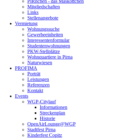
PIRnchen - das Maskottchen
Mitgliedschaften
Links
Stellenangebote
Vermietung
Wohnungssuche
Gewerbeeinheiten
Interessentenformular
Studentenwohnungen
PKW-Stellplätze
Wohnquartiere in Pirna
Naturwiesen
PROFIMA
Porträt
Leistungen
Referenzen
Kontakt
Events
WGP-Citylauf
Informationen
Streckenplan
Historie
OpenAirLounge@WGP
Stadtfest Pirna
Kinderfest Copitz