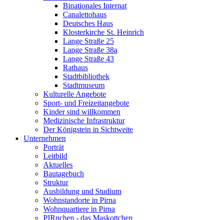
Binationales Internat
Canalettohaus
Deutsches Haus
Klosterkirche St. Heinrich
Lange Straße 25
Lange Straße 38a
Lange Straße 43
Rathaus
Stadtbibliothek
Stadtmuseum
Kulturelle Angebote
Sport- und Freizeitangebote
Kinder sind willkommen
Medizinische Infrastruktur
Der Königstein in Sichtweite
Unternehmen
Porträt
Leitbild
Aktuelles
Bautagebuch
Struktur
Ausbildung und Studium
Wohnstandorte in Pirna
Wohnquartiere in Pirna
PIRnchen - das Maskottchen