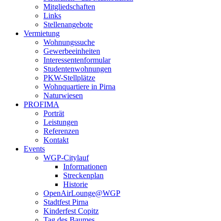
Mitgliedschaften
Links
Stellenangebote
Vermietung
Wohnungssuche
Gewerbeeinheiten
Interessentenformular
Studentenwohnungen
PKW-Stellplätze
Wohnquartiere in Pirna
Naturwiesen
PROFIMA
Porträt
Leistungen
Referenzen
Kontakt
Events
WGP-Citylauf
Informationen
Streckenplan
Historie
OpenAirLounge@WGP
Stadtfest Pirna
Kinderfest Copitz
Tag des Baumes