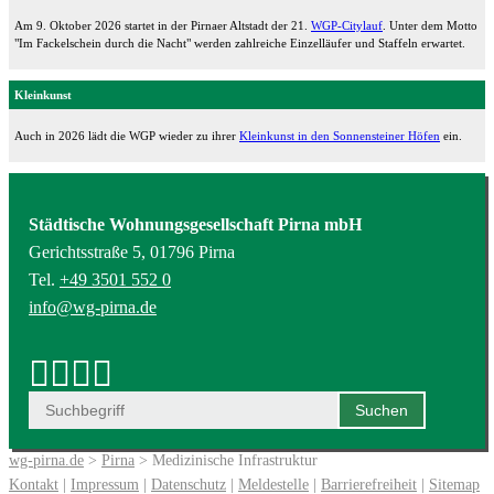
Am 9. Oktober 2026 startet in der Pirnaer Altstadt der 21.
WGP-Citylauf
. Unter dem Motto
"Im Fackelschein durch die Nacht" werden zahlreiche Einzelläufer und Staffeln erwartet.
Kleinkunst
Auch in 2026 lädt die WGP wieder zu ihrer
Kleinkunst in den Sonnensteiner Höfen
ein.
Städtische Wohnungsgesellschaft Pirna mbH
Gerichtsstraße 5, 01796 Pirna
Tel.
+49 3501 552 0
info@wg-pirna.de
wg-pirna.de
>
Pirna
> Medizinische Infrastruktur
Kontakt
|
Impressum
|
Datenschutz
|
Meldestelle
|
Barrierefreiheit
|
Sitemap