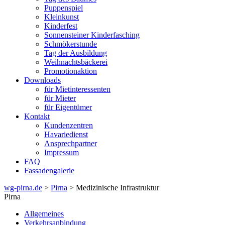
Puppenspiel
Kleinkunst
Kinderfest
Sonnensteiner Kinderfasching
Schmökerstunde
Tag der Ausbildung
Weihnachtsbäckerei
Promotionaktion
Downloads
für Mietinteressenten
für Mieter
für Eigentümer
Kontakt
Kundenzentren
Havariedienst
Ansprechpartner
Impressum
FAQ
Fassadengalerie
wg-pirna.de
>
Pirna
> Medizinische Infrastruktur
Pirna
Allgemeines
Verkehrsanbindung