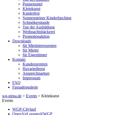
Puppenspiel
Kleinkunst
Kinderfest
Sonnensteiner Kinderfasching
Schmökerstunde
Tag der Ausbildung
Weihnachtsbäckerei
Promotionaktion
Downloads
für Mietinteressenten
für Mieter
für Eigentümer
Kontakt
Kundenzentren
Havariedienst
Ansprechpartner
Impressum
FAQ
Fassadengalerie
wg-pirna.de
>
Events
> Kleinkunst
Events
WGP-Citylauf
OpenAirLounge@WGP