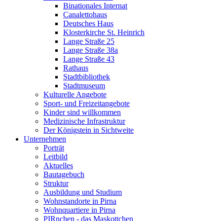
Binationales Internat
Canalettohaus
Deutsches Haus
Klosterkirche St. Heinrich
Lange Straße 25
Lange Straße 38a
Lange Straße 43
Rathaus
Stadtbibliothek
Stadtmuseum
Kulturelle Angebote
Sport- und Freizeitangebote
Kinder sind willkommen
Medizinische Infrastruktur
Der Königstein in Sichtweite
Unternehmen
Porträt
Leitbild
Aktuelles
Bautagebuch
Struktur
Ausbildung und Studium
Wohnstandorte in Pirna
Wohnquartiere in Pirna
PIRnchen - das Maskottchen