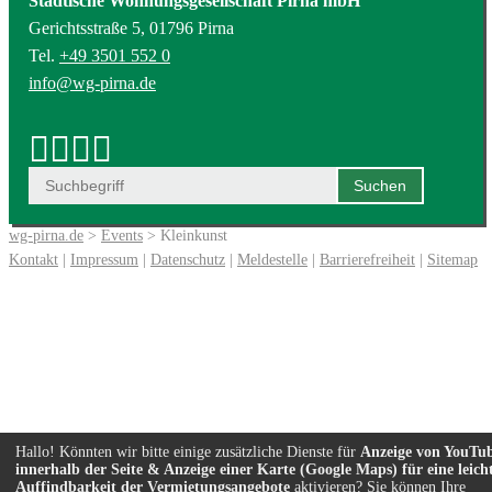
Städtische Wohnungsgesellschaft Pirna mbH
Gerichtsstraße 5, 01796 Pirna
Tel.
+49 3501 552 0
info@wg-pirna.de
wg-pirna.de
>
Events
> Kleinkunst
Kontakt
|
Impressum
|
Datenschutz
|
Meldestelle
|
Barrierefreiheit
|
Sitemap
Hallo! Könnten wir bitte einige zusätzliche Dienste für
Anzeige von YouTu
innerhalb der Seite & Anzeige einer Karte (Google Maps) für eine leich
Auffindbarkeit der Vermietungsangebote
aktivieren? Sie können Ihre