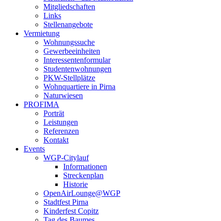
Mitgliedschaften
Links
Stellenangebote
Vermietung
Wohnungssuche
Gewerbeeinheiten
Interessentenformular
Studentenwohnungen
PKW-Stellplätze
Wohnquartiere in Pirna
Naturwiesen
PROFIMA
Porträt
Leistungen
Referenzen
Kontakt
Events
WGP-Citylauf
Informationen
Streckenplan
Historie
OpenAirLounge@WGP
Stadtfest Pirna
Kinderfest Copitz
Tag des Baumes