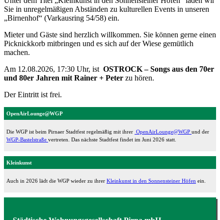
Unter dem Titel „Kleinkunst in den Sonnensteiner Höfen“ laden wir
Sie in unregelmäßigen Abständen zu kulturellen Events in unseren
„Birnenhof“ (Varkausring 54/58) ein.
Mieter und Gäste sind herzlich willkommen. Sie können gerne einen
Picknickkorb mitbringen und es sich auf der Wiese gemütlich
machen.
Am 12.08.2026, 17:30 Uhr, ist
OSTROCK – Songs aus den 70er
und 80er Jahren mit Rainer + Peter
zu hören.
Der Eintritt ist frei.
OpenAirLounge@WGP
Die WGP ist beim Pirnaer Stadtfest regelmäßig mit ihrer
OpenAirLounge@WGP
und der
WGP-Bastelstraße
vertreten. Das nächste Stadtfest findet im Juni 2026 statt.
Kleinkunst
Auch in 2026 lädt die WGP wieder zu ihrer
Kleinkunst in den Sonnensteiner Höfen
ein.