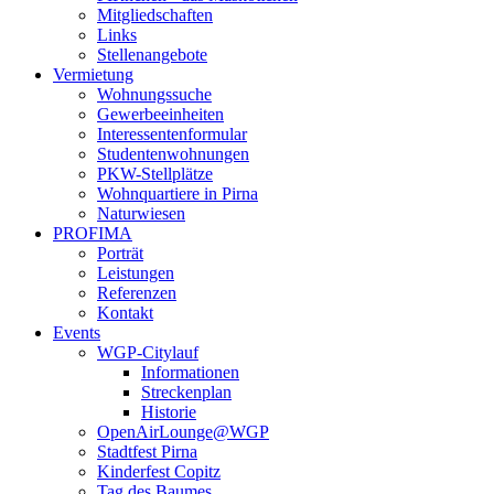
Mitgliedschaften
Links
Stellenangebote
Vermietung
Wohnungssuche
Gewerbeeinheiten
Interessentenformular
Studentenwohnungen
PKW-Stellplätze
Wohnquartiere in Pirna
Naturwiesen
PROFIMA
Porträt
Leistungen
Referenzen
Kontakt
Events
WGP-Citylauf
Informationen
Streckenplan
Historie
OpenAirLounge@WGP
Stadtfest Pirna
Kinderfest Copitz
Tag des Baumes