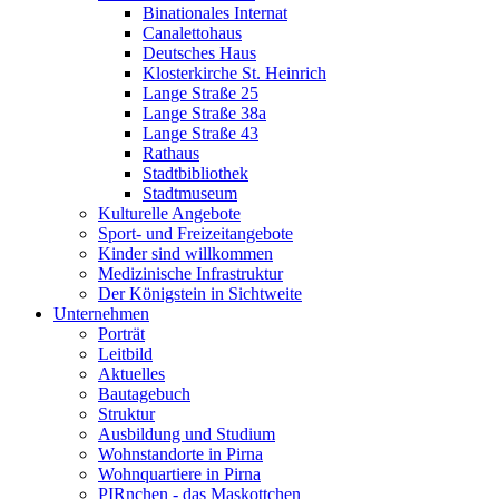
Binationales Internat
Canalettohaus
Deutsches Haus
Klosterkirche St. Heinrich
Lange Straße 25
Lange Straße 38a
Lange Straße 43
Rathaus
Stadtbibliothek
Stadtmuseum
Kulturelle Angebote
Sport- und Freizeitangebote
Kinder sind willkommen
Medizinische Infrastruktur
Der Königstein in Sichtweite
Unternehmen
Porträt
Leitbild
Aktuelles
Bautagebuch
Struktur
Ausbildung und Studium
Wohnstandorte in Pirna
Wohnquartiere in Pirna
PIRnchen - das Maskottchen