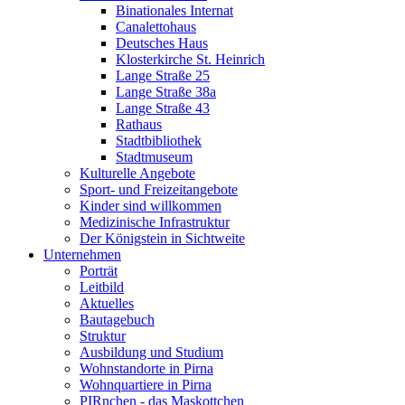
Binationales Internat
Canalettohaus
Deutsches Haus
Klosterkirche St. Heinrich
Lange Straße 25
Lange Straße 38a
Lange Straße 43
Rathaus
Stadtbibliothek
Stadtmuseum
Kulturelle Angebote
Sport- und Freizeitangebote
Kinder sind willkommen
Medizinische Infrastruktur
Der Königstein in Sichtweite
Unternehmen
Porträt
Leitbild
Aktuelles
Bautagebuch
Struktur
Ausbildung und Studium
Wohnstandorte in Pirna
Wohnquartiere in Pirna
PIRnchen - das Maskottchen