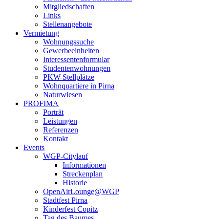
Mitgliedschaften
Links
Stellenangebote
Vermietung
Wohnungssuche
Gewerbeeinheiten
Interessentenformular
Studentenwohnungen
PKW-Stellplätze
Wohnquartiere in Pirna
Naturwiesen
PROFIMA
Porträt
Leistungen
Referenzen
Kontakt
Events
WGP-Citylauf
Informationen
Streckenplan
Historie
OpenAirLounge@WGP
Stadtfest Pirna
Kinderfest Copitz
Tag des Baumes