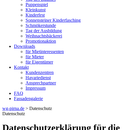
Puppenspiel
Kleinkunst
Kinderfest
Sonnensteiner Kinderfasching
Schmökerstunde
Tag der Ausbildung
Weihnachtsbäckerei
Promotionaktion
Downloads
für Mietinteressenten
für Mieter
für Eigentümer
Kontakt
Kundenzentren
Havariedienst
Ansprechpartner
Impressum
FAQ
Fassadengalerie
wg-pirna.de
> Datenschutz
Datenschutz
Datenschutzerklärung für die