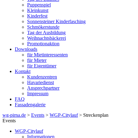
Puppenspiel
Kleinkunst
Kinderfest
Sonnensteiner Kinderfasching
Schmökerstunde
Tag der Ausbildung
Weihnachtsbäckerei
Promotionaktion
Downloads
für Mietinteressenten
für Mieter
für Eigentümer
Kontakt
Kundenzentren
Havariedienst
Ansprechpartner
Impressum
FAQ
Fassadengalerie
wg-pirna.de
>
Events
>
WGP-Citylauf
> Streckenplan
Events
WGP-Citylauf
Informationen