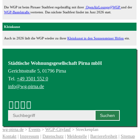
Die WGP ist beim Pirnaer Stadtfest regelmäßig mit ihrer
OpenAirLounge@WGP
und der
WGP-Bastelstraße
vertreten. Das nächste Stadtfest findet im Juni 2026 statt.
Kleinkunst
Auch in 2026 lädt die WGP wieder zu ihrer
Kleinkunst in den Sonnensteiner Höfen
ein.
Städtische Wohnungsgesellschaft Pirna mbH
Gerichtsstraße 5, 01796 Pirna
Tel.
+49 3501 552 0
info@wg-pirna.de
wg-pirna.de
>
Events
>
WGP-Citylauf
> Streckenplan
Kontakt
|
Impressum
|
Datenschutz
|
Meldestelle
|
Barrierefreiheit
|
Sitemap