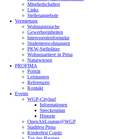
Mitgliedschaften
Links
Stellenangebote
Vermietung
Wohnungssuche
Gewerbeeinheiten
Interessentenformular
Studentenwohnungen
PKW-Stellplätze
Wohnquartiere in Pirna
Naturwiesen
PROFIMA
Porträt
Leistungen
Referenzen
Kontakt
Events
WGP-Citylauf
Informationen
Streckenplan
Historie
OpenAirLounge@WGP
Stadtfest Pirna
Kinderfest Copitz
Tag des Baumes