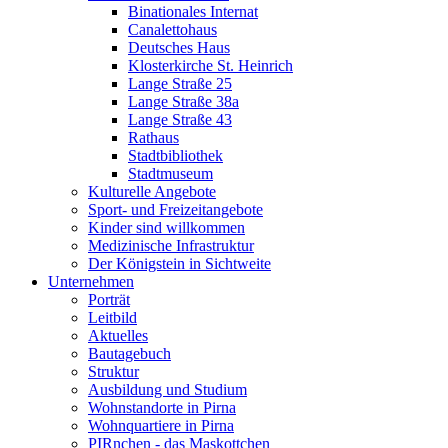
Binationales Internat
Canalettohaus
Deutsches Haus
Klosterkirche St. Heinrich
Lange Straße 25
Lange Straße 38a
Lange Straße 43
Rathaus
Stadtbibliothek
Stadtmuseum
Kulturelle Angebote
Sport- und Freizeitangebote
Kinder sind willkommen
Medizinische Infrastruktur
Der Königstein in Sichtweite
Unternehmen
Porträt
Leitbild
Aktuelles
Bautagebuch
Struktur
Ausbildung und Studium
Wohnstandorte in Pirna
Wohnquartiere in Pirna
PIRnchen - das Maskottchen