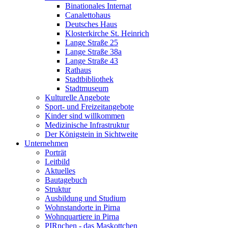
Binationales Internat
Canalettohaus
Deutsches Haus
Klosterkirche St. Heinrich
Lange Straße 25
Lange Straße 38a
Lange Straße 43
Rathaus
Stadtbibliothek
Stadtmuseum
Kulturelle Angebote
Sport- und Freizeitangebote
Kinder sind willkommen
Medizinische Infrastruktur
Der Königstein in Sichtweite
Unternehmen
Porträt
Leitbild
Aktuelles
Bautagebuch
Struktur
Ausbildung und Studium
Wohnstandorte in Pirna
Wohnquartiere in Pirna
PIRnchen - das Maskottchen