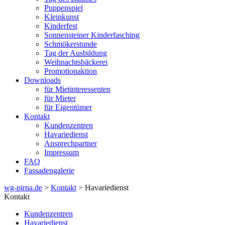
Puppenspiel
Kleinkunst
Kinderfest
Sonnensteiner Kinderfasching
Schmökerstunde
Tag der Ausbildung
Weihnachtsbäckerei
Promotionaktion
Downloads
für Mietinteressenten
für Mieter
für Eigentümer
Kontakt
Kundenzentren
Havariedienst
Ansprechpartner
Impressum
FAQ
Fassadengalerie
wg-pirna.de
>
Kontakt
> Havariedienst
Kontakt
Kundenzentren
Havariedienst