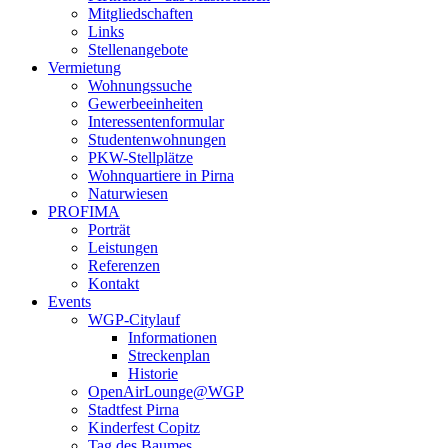
Mitgliedschaften
Links
Stellenangebote
Vermietung
Wohnungssuche
Gewerbeeinheiten
Interessentenformular
Studentenwohnungen
PKW-Stellplätze
Wohnquartiere in Pirna
Naturwiesen
PROFIMA
Porträt
Leistungen
Referenzen
Kontakt
Events
WGP-Citylauf
Informationen
Streckenplan
Historie
OpenAirLounge@WGP
Stadtfest Pirna
Kinderfest Copitz
Tag des Baumes