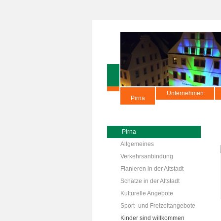
Unternehmen
Pirna
Pirna
Allgemeines
Verkehrsanbindung
Flanieren in der Altstadt
Schätze in der Altstadt
Kulturelle Angebote
Sport- und Freizeitangebote
Kinder sind willkommen