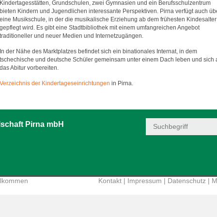
Kindertagesstätten, Grundschulen, zwei Gymnasien und ein Berufsschulzentrum
bieten Kindern und Jugendlichen interessante Perspektiven. Pirna verfügt auch üb
eine Musikschule, in der die musikalische Erziehung ab dem frühesten Kindesalter
gepflegt wird. Es gibt eine Stadtbibliothek mit einem umfangreichen Angebot
traditioneller und neuer Medien und Internetzugängen.
In der Nähe des Marktplatzes befindet sich ein binationales Internat, in dem
tschechische und deutsche Schüler gemeinsam unter einem Dach leben und sich 
das Abitur vorbereiten.
Verzeichnis der Kindertageseinrichtungen
in Pirna.
schaft Pirna mbH
illkommen
Kontakt
|
Impressum
|
Datenschutz
|
M