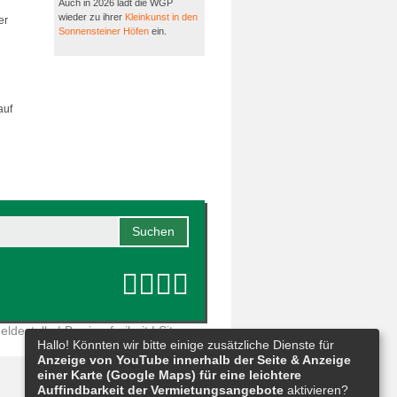
Auch in 2026 lädt die WGP
wieder zu ihrer
Kleinkunst in den
er
Sonnensteiner Höfen
ein.
auf
eldestelle
|
Barrierefreiheit
|
Sitemap
Hallo! Könnten wir bitte einige zusätzliche Dienste für
Anzeige von YouTube innerhalb der Seite & Anzeige
einer Karte (Google Maps) für eine leichtere
Auffindbarkeit der Vermietungsangebote
aktivieren?