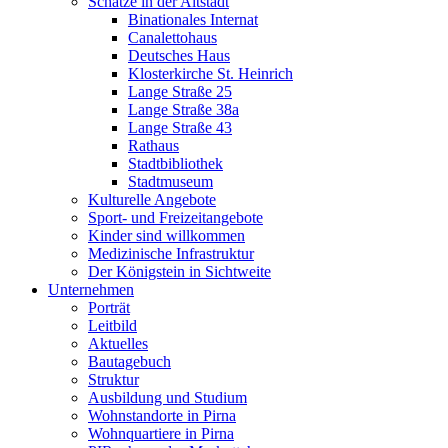
Schätze in der Altstadt
Binationales Internat
Canalettohaus
Deutsches Haus
Klosterkirche St. Heinrich
Lange Straße 25
Lange Straße 38a
Lange Straße 43
Rathaus
Stadtbibliothek
Stadtmuseum
Kulturelle Angebote
Sport- und Freizeitangebote
Kinder sind willkommen
Medizinische Infrastruktur
Der Königstein in Sichtweite
Unternehmen
Porträt
Leitbild
Aktuelles
Bautagebuch
Struktur
Ausbildung und Studium
Wohnstandorte in Pirna
Wohnquartiere in Pirna