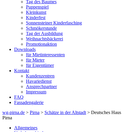
Tag des Baumes
Puppenspiel
Kleinkunst
Kinderfest
Sonnensteiner Kinderfasching
Schmökerstunde
Tag der Ausbildung
Weihnachtsbäckerei
Promotionaktion
Downloads
für Mietinteressenten
für Mieter
für Eigentümer
Kontakt
Kundenzentren
Havariedienst
Ansprechpartner
Impressum
FAQ
Fassadengalerie
wg-pirna.de
>
Pirna
>
Schätze in der Altstadt
> Deutsches Haus
Pirna
Allgemeines