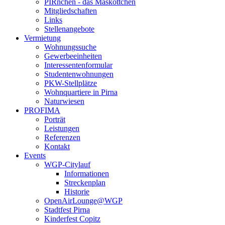
PIRnchen - das Maskottchen
Mitgliedschaften
Links
Stellenangebote
Vermietung
Wohnungssuche
Gewerbeeinheiten
Interessentenformular
Studentenwohnungen
PKW-Stellplätze
Wohnquartiere in Pirna
Naturwiesen
PROFIMA
Porträt
Leistungen
Referenzen
Kontakt
Events
WGP-Citylauf
Informationen
Streckenplan
Historie
OpenAirLounge@WGP
Stadtfest Pirna
Kinderfest Copitz