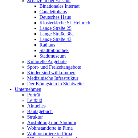
Schätze in der Altstadt
Binationales Internat
Canalettohaus
Deutsches Haus
Klosterkirche St. Heinrich
Lange Straße 25
Lange Straße 38a
Lange Straße 43
Rathaus
Stadtbibliothek
Stadtmuseum
Kulturelle Angebote
Sport- und Freizeitangebote
Kinder sind willkommen
Medizinische Infrastruktur
Der Königstein in Sichtweite
Unternehmen
Porträt
Leitbild
Aktuelles
Bautagebuch
Struktur
Ausbildung und Studium
Wohnstandorte in Pirna
Wohnquartiere in Pirna