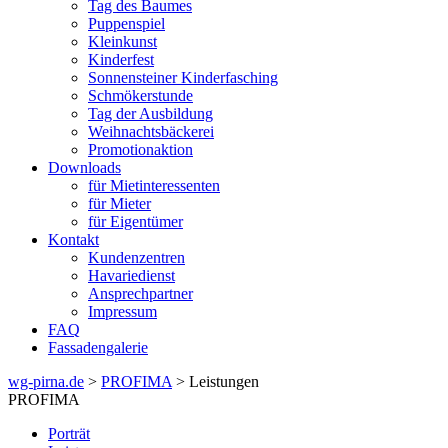
Tag des Baumes
Puppenspiel
Kleinkunst
Kinderfest
Sonnensteiner Kinderfasching
Schmökerstunde
Tag der Ausbildung
Weihnachtsbäckerei
Promotionaktion
Downloads
für Mietinteressenten
für Mieter
für Eigentümer
Kontakt
Kundenzentren
Havariedienst
Ansprechpartner
Impressum
FAQ
Fassadengalerie
wg-pirna.de
>
PROFIMA
> Leistungen
PROFIMA
Porträt