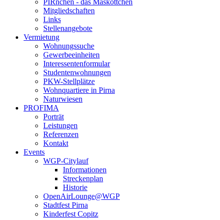
PIRnchen - das Maskottchen
Mitgliedschaften
Links
Stellenangebote
Vermietung
Wohnungssuche
Gewerbeeinheiten
Interessentenformular
Studentenwohnungen
PKW-Stellplätze
Wohnquartiere in Pirna
Naturwiesen
PROFIMA
Porträt
Leistungen
Referenzen
Kontakt
Events
WGP-Citylauf
Informationen
Streckenplan
Historie
OpenAirLounge@WGP
Stadtfest Pirna
Kinderfest Copitz