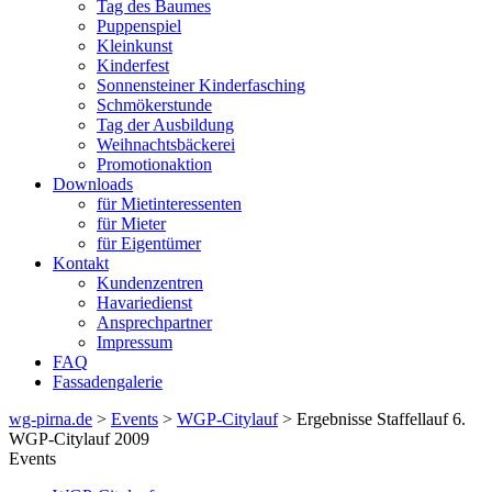
Tag des Baumes
Puppenspiel
Kleinkunst
Kinderfest
Sonnensteiner Kinderfasching
Schmökerstunde
Tag der Ausbildung
Weihnachtsbäckerei
Promotionaktion
Downloads
für Mietinteressenten
für Mieter
für Eigentümer
Kontakt
Kundenzentren
Havariedienst
Ansprechpartner
Impressum
FAQ
Fassadengalerie
wg-pirna.de
>
Events
>
WGP-Citylauf
> Ergebnisse Staffellauf 6.
WGP-Citylauf 2009
Events