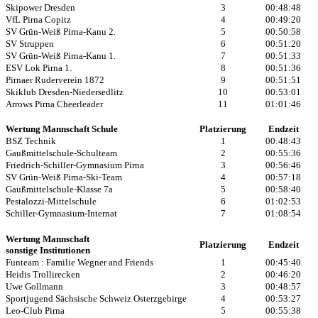
Skipower Dresden
3
00:48:48
VfL Pirna Copitz
4
00:49:20
SV Grün-Weiß Pirna-Kanu 2.
5
00:50:58
SV Struppen
6
00:51:20
SV Grün-Weiß Pirna-Kanu 1.
7
00:51:33
ESV Lok Pirna 1.
8
00:51:36
Pirnaer Ruderverein 1872
9
00:51:51
Skiklub Dresden-Niedersedlitz
10
00:53:01
Arrows Pirna Cheerleader
11
01:01:46
Wertung Mannschaft Schule
Platzierung
Endzeit
BSZ Technik
1
00:48:43
Gaußmittelschule-Schulteam
2
00:55:36
Friedrich-Schiller-Gymnasium Pirna
3
00:56:46
SV Grün-Weiß Pirna-Ski-Team
4
00:57:18
Gaußmittelschule-Klasse 7a
5
00:58:40
Pestalozzi-Mittelschule
6
01:02:53
Schiller-Gymnasium-Internat
7
01:08:54
Wertung Mannschaft
Platzierung
Endzeit
sonstige Institutionen
Funteam : Familie Wegner and Friends
1
00:45:40
Heidis Trollirecken
2
00:46:20
Uwe Gollmann
3
00:48:57
Sportjugend Sächsische Schweiz Osterzgebirge
4
00:53:27
Leo-Club Pirna
5
00:55:38