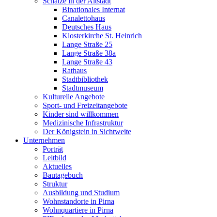
Schätze in der Altstadt
Binationales Internat
Canalettohaus
Deutsches Haus
Klosterkirche St. Heinrich
Lange Straße 25
Lange Straße 38a
Lange Straße 43
Rathaus
Stadtbibliothek
Stadtmuseum
Kulturelle Angebote
Sport- und Freizeitangebote
Kinder sind willkommen
Medizinische Infrastruktur
Der Königstein in Sichtweite
Unternehmen
Porträt
Leitbild
Aktuelles
Bautagebuch
Struktur
Ausbildung und Studium
Wohnstandorte in Pirna
Wohnquartiere in Pirna