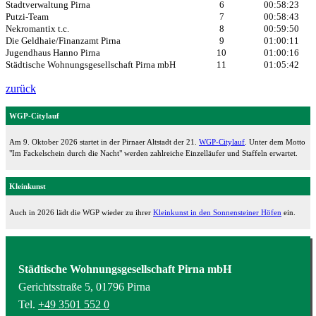
Stadtverwaltung Pirna
6
00:58:23
Putzi-Team
7
00:58:43
Nekromantix t.c.
8
00:59:50
Die Geldhaie/Finanzamt Pirna
9
01:00:11
Jugendhaus Hanno Pirna
10
01:00:16
Städtische Wohnungsgesellschaft Pirna mbH
11
01:05:42
zurück
WGP-Citylauf
Am 9. Oktober 2026 startet in der Pirnaer Altstadt der 21.
WGP-Citylauf
. Unter dem Motto
"Im Fackelschein durch die Nacht" werden zahlreiche Einzelläufer und Staffeln erwartet.
Kleinkunst
Auch in 2026 lädt die WGP wieder zu ihrer
Kleinkunst in den Sonnensteiner Höfen
ein.
Städtische Wohnungsgesellschaft Pirna mbH
Gerichtsstraße 5, 01796 Pirna
Tel.
+49 3501 552 0