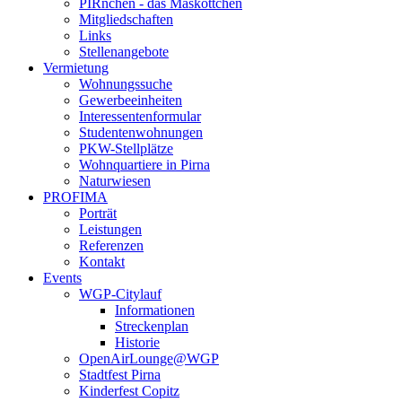
PIRnchen - das Maskottchen
Mitgliedschaften
Links
Stellenangebote
Vermietung
Wohnungssuche
Gewerbeeinheiten
Interessentenformular
Studentenwohnungen
PKW-Stellplätze
Wohnquartiere in Pirna
Naturwiesen
PROFIMA
Porträt
Leistungen
Referenzen
Kontakt
Events
WGP-Citylauf
Informationen
Streckenplan
Historie
OpenAirLounge@WGP
Stadtfest Pirna
Kinderfest Copitz