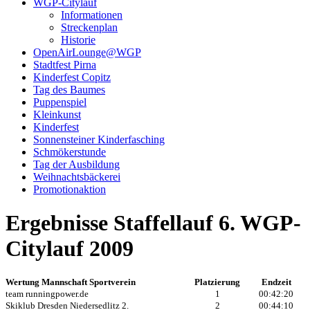
WGP-Citylauf
Informationen
Streckenplan
Historie
OpenAirLounge@WGP
Stadtfest Pirna
Kinderfest Copitz
Tag des Baumes
Puppenspiel
Kleinkunst
Kinderfest
Sonnensteiner Kinderfasching
Schmökerstunde
Tag der Ausbildung
Weihnachtsbäckerei
Promotionaktion
Ergebnisse Staffellauf 6. WGP-
Citylauf 2009
Wertung Mannschaft Sportverein
Platzierung
Endzeit
team runningpower.de
1
00:42:20
Skiklub Dresden Niedersedlitz 2.
2
00:44:10