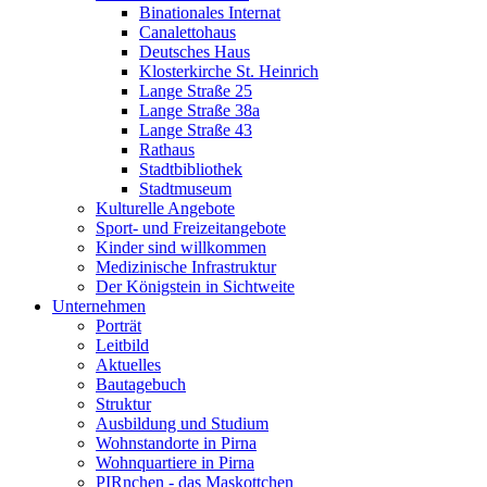
Binationales Internat
Canalettohaus
Deutsches Haus
Klosterkirche St. Heinrich
Lange Straße 25
Lange Straße 38a
Lange Straße 43
Rathaus
Stadtbibliothek
Stadtmuseum
Kulturelle Angebote
Sport- und Freizeitangebote
Kinder sind willkommen
Medizinische Infrastruktur
Der Königstein in Sichtweite
Unternehmen
Porträt
Leitbild
Aktuelles
Bautagebuch
Struktur
Ausbildung und Studium
Wohnstandorte in Pirna
Wohnquartiere in Pirna
PIRnchen - das Maskottchen