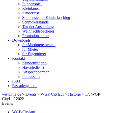
Puppenspiel
Kleinkunst
Kinderfest
Sonnensteiner Kinderfasching
Schmökerstunde
Tag der Ausbildung
Weihnachtsbäckerei
Promotionaktion
Downloads
für Mietinteressenten
für Mieter
für Eigentümer
Kontakt
Kundenzentren
Havariedienst
Ansprechpartner
Impressum
FAQ
Fassadengalerie
wg-pirna.de
>
Events
>
WGP-Citylauf
>
Historie
> 17. WGP-
Citylauf 2022
Events
WGP-Citylauf