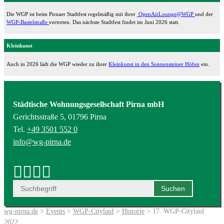
Die WGP ist beim Pirnaer Stadtfest regelmäßig mit ihrer
OpenAirLounge@WGP
und der
WGP-Bastelstraße
vertreten. Das nächste Stadtfest findet im Juni 2026 statt.
Kleinkunst
Auch in 2026 lädt die WGP wieder zu ihrer
Kleinkunst in den Sonnensteiner Höfen
ein.
Städtische Wohnungsgesellschaft Pirna mbH
Gerichtsstraße 5, 01796 Pirna
Tel.
+49 3501 552 0
info@wg-pirna.de
wg-pirna.de
>
Events
>
WGP-Citylauf
>
Historie
> 17. WGP-Citylauf
2022