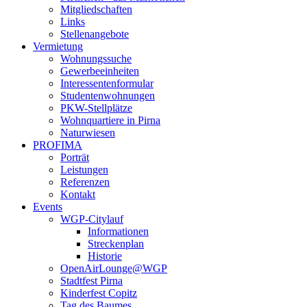
Mitgliedschaften
Links
Stellenangebote
Vermietung
Wohnungssuche
Gewerbeeinheiten
Interessentenformular
Studentenwohnungen
PKW-Stellplätze
Wohnquartiere in Pirna
Naturwiesen
PROFIMA
Porträt
Leistungen
Referenzen
Kontakt
Events
WGP-Citylauf
Informationen
Streckenplan
Historie
OpenAirLounge@WGP
Stadtfest Pirna
Kinderfest Copitz
Tag des Baumes