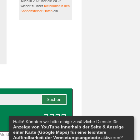
Auch in 2026 lädt die WGP
wieder zu ihrer
Kleinkunst in den
Sonnensteiner Höfen
ein.
Hallo! Könnten wir bitte einige zusätzliche Dienste für
Anzeige von YouTube innerhalb der Seite & Anzeige
einer Karte (Google Maps) für eine leichtere
Meldestelle
|
Barrierefreiheit
|
Auffindbarkeit der Vermietungsangebote
aktivieren?