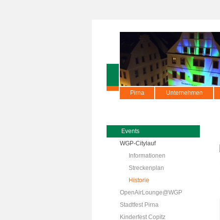
Pirna
Unternehmen
Events
WGP-Citylauf
Informationen
Streckenplan
Historie
OpenAirLounge@WGP
Stadtfest Pirna
Kinderfest Copitz