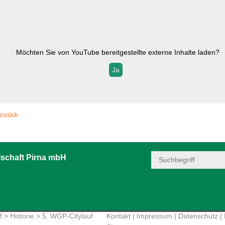
Möchten Sie von
YouTube
bereitgestellte externe Inhalte laden?
Ja
zurück
schaft Pirna mbH
f
>
Historie
> 5. WGP-Citylauf
Kontakt
|
Impressum
|
Datenschutz
|