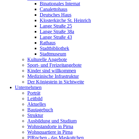
Binationales Internat
Canalettohaus
Deutsches Haus
Klosterkirche St. Heinrich
Lange Straße 25
Lange Straße 38a
Lange Straße 43
Rathaus
Stadtbibliothek
Stadtmuseum
Kulturelle Angebote
Sport- und Freizeitangebote
Kinder sind willkommen
Medizinische Infrastruktur
Der Königstein in Sichtweite
Unternehmen
Porträt
Leitbild
Aktuelles
Bautagebuch
Struktur
Ausbildung und Studium
Wohnstandorte in Pirna
Wohnquartiere in Pirna
PIRnchen - das Maskottchen