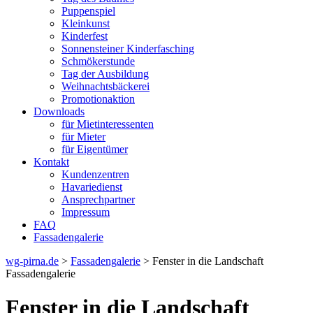
Puppenspiel
Kleinkunst
Kinderfest
Sonnensteiner Kinderfasching
Schmökerstunde
Tag der Ausbildung
Weihnachtsbäckerei
Promotionaktion
Downloads
für Mietinteressenten
für Mieter
für Eigentümer
Kontakt
Kundenzentren
Havariedienst
Ansprechpartner
Impressum
FAQ
Fassadengalerie
wg-pirna.de
>
Fassadengalerie
> Fenster in die Landschaft
Fassadengalerie
Fenster in die Landschaft