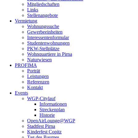
Mitgliedschaften
Links
Stellenangebote
Vermietung
Wohnungssuche
Gewerbeeinheiten
Interessentenformular
Studentenwohnungen
PKW-Stellplätze
Wohnquartiere in Pirna
Naturwiesen
PROFIMA
Porträt
Leistungen
Referenzen
Kontakt
Events
WGP-Citylauf
Informationen
Streckenplan
Historie
OpenAirLounge@WGP
Stadtfest Pirna
Kinderfest Copitz
Tag des Baumes