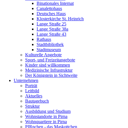
Binationales Internat
Canalettohaus
Deutsches Haus
Klosterkirche St. Heinrich
Lange Straße 25
Lange Straße 38a
Lange Straße 43
Rathaus
Stadtbibliothek
Stadtmuseum
Kulturelle Angebote
Sport- und Freizeitangebote
Kinder sind willkommen
Medizinische Infrastruktur
Der Königstein in Sichtweite
Unternehmen
Porträt
Leitbild
Aktuelles
Bautagebuch
Struktur
Ausbildung und Studium
Wohnstandorte in Pirna
Wohnquartiere in Pirna
PIRnchen - das Maskottchen