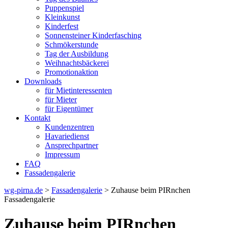
Puppenspiel
Kleinkunst
Kinderfest
Sonnensteiner Kinderfasching
Schmökerstunde
Tag der Ausbildung
Weihnachtsbäckerei
Promotionaktion
Downloads
für Mietinteressenten
für Mieter
für Eigentümer
Kontakt
Kundenzentren
Havariedienst
Ansprechpartner
Impressum
FAQ
Fassadengalerie
wg-pirna.de
>
Fassadengalerie
> Zuhause beim PIRnchen
Fassadengalerie
Zuhause beim PIRnchen