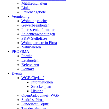
Mitgliedschaften
Links
Stellenangebote
Vermietung
Wohnungssuche
Gewerbeeinheiten
Interessentenformular
Studentenwohnungen
PKW-Stellplätze
Wohnquartiere in Pirna
Naturwiesen
PROFIMA
Porträt
Leistungen
Referenzen
Kontakt
Events
WGP-Citylauf
Informationen
Streckenplan
Historie
OpenAirLounge@WGP
Stadtfest Pirna
Kinderfest Copitz
Tag des Baumes