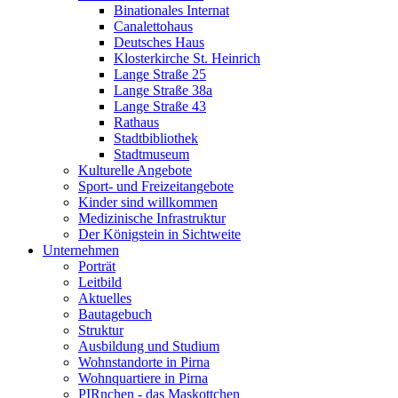
Binationales Internat
Canalettohaus
Deutsches Haus
Klosterkirche St. Heinrich
Lange Straße 25
Lange Straße 38a
Lange Straße 43
Rathaus
Stadtbibliothek
Stadtmuseum
Kulturelle Angebote
Sport- und Freizeitangebote
Kinder sind willkommen
Medizinische Infrastruktur
Der Königstein in Sichtweite
Unternehmen
Porträt
Leitbild
Aktuelles
Bautagebuch
Struktur
Ausbildung und Studium
Wohnstandorte in Pirna
Wohnquartiere in Pirna
PIRnchen - das Maskottchen