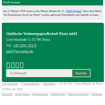
WGP-Citylauf
Am 9. Oktober 2026 startet in der Pirnaer Altstadt der 21.
WGP-Citylauf
. Unter dem Motto
"Im Fackelschein durch die Nacht" werden zahlreiche Einzelläufer und Staffeln erwartet.
Städtische Wohnungsgesellschaft Pirna mbH
Gerichtsstraße 5, 01796 Pirna
Tel.
+49 3501 552 0
info@wg-pirna.de
wg-pirna.de
>
Unternehmen
>
Aktuelles
> 15:45 Uhr: Erste Häuser in Pirna
wieder am Netz
Kontakt
|
Impressum
|
Datenschutz
|
Meldestelle
|
Barrierefreiheit
|
Sitemap