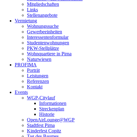
Mitgliedschaften
Links
Stellenangebote
Vermietung
Wohnungssuche
Gewerbeeinheiten
Interessentenformular
Studentenwohnungen
PKW-Stellplätze
Wohnquartiere in Pirna
Naturwiesen
PROFIMA
Porträt
Leistungen
Referenzen
Kontakt
Events
WGP-Citylauf
Informationen
Streckenplan
Historie
OpenAirLounge@WGP
Stadtfest Pirna
Kinderfest Copitz
Tag des Baumes