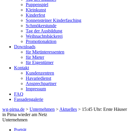
Puppenspiel
Kleinkunst
Kinderfest
Sonnensteiner Kinderfasching
Schmökerstunde
Tag der Ausbildung
Weihnachtsbäckerei
Promotionaktion
Downloads
für Mietinteressenten
für Mieter
für Eigentümer
Kontakt
Kundenzentren
Havariedienst
Ansprechpartner
Impressum
FAQ
Fassadengalerie
wg-pirna.de
>
Unternehmen
>
Aktuelles
> 15:45 Uhr: Erste Häuser
in Pirna wieder am Netz
Unternehmen
Porträt