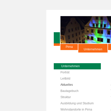
Pirna
Unternehmen
Unternehmen
Porträt
Leitbild
Aktuelles
Bautagebuch
Struktur
Ausbildung und Studium
Wohnstandorte in Pirna