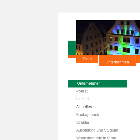
Pirna
Unternehmen
Unternehmen
Porträt
Leitbild
Aktuelles
Bautagebuch
Struktur
Ausbildung und Studium
Wohnstandorte in Pirna