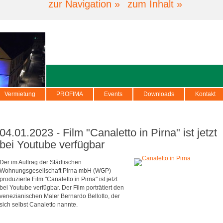
zur Navigation »
zum Inhalt »
Vermietung
PROFIMA
Events
Downloads
Kontakt
04.01.2023 - Film "Canaletto in Pirna" ist jetzt
bei Youtube verfügbar
Der im Auftrag der Städtischen
Wohnungsgesellschaft Pirna mbH (WGP)
produzierte Film "Canaletto in Pirna" ist jetzt
bei Youtube verfügbar. Der Film porträtiert den
venezianischen Maler Bernardo Bellotto, der
sich selbst Canaletto nannte.