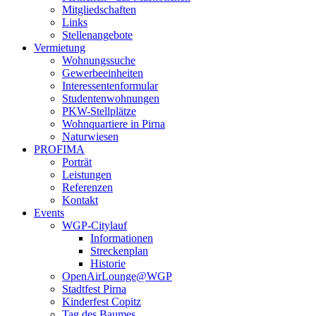
Mitgliedschaften
Links
Stellenangebote
Vermietung
Wohnungssuche
Gewerbeeinheiten
Interessentenformular
Studentenwohnungen
PKW-Stellplätze
Wohnquartiere in Pirna
Naturwiesen
PROFIMA
Porträt
Leistungen
Referenzen
Kontakt
Events
WGP-Citylauf
Informationen
Streckenplan
Historie
OpenAirLounge@WGP
Stadtfest Pirna
Kinderfest Copitz
Tag des Baumes