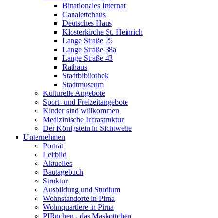
Binationales Internat
Canalettohaus
Deutsches Haus
Klosterkirche St. Heinrich
Lange Straße 25
Lange Straße 38a
Lange Straße 43
Rathaus
Stadtbibliothek
Stadtmuseum
Kulturelle Angebote
Sport- und Freizeitangebote
Kinder sind willkommen
Medizinische Infrastruktur
Der Königstein in Sichtweite
Unternehmen
Porträt
Leitbild
Aktuelles
Bautagebuch
Struktur
Ausbildung und Studium
Wohnstandorte in Pirna
Wohnquartiere in Pirna
PIRnchen - das Maskottchen