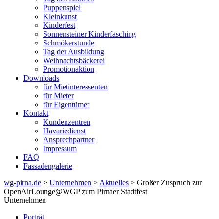
Puppenspiel
Kleinkunst
Kinderfest
Sonnensteiner Kinderfasching
Schmökerstunde
Tag der Ausbildung
Weihnachtsbäckerei
Promotionaktion
Downloads
für Mietinteressenten
für Mieter
für Eigentümer
Kontakt
Kundenzentren
Havariedienst
Ansprechpartner
Impressum
FAQ
Fassadengalerie
wg-pirna.de
>
Unternehmen
>
Aktuelles
> Großer Zuspruch zur
OpenAirLounge@WGP zum Pirnaer Stadtfest
Unternehmen
Porträt