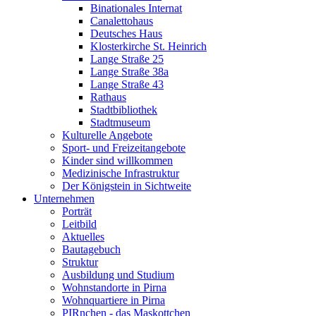
Binationales Internat
Canalettohaus
Deutsches Haus
Klosterkirche St. Heinrich
Lange Straße 25
Lange Straße 38a
Lange Straße 43
Rathaus
Stadtbibliothek
Stadtmuseum
Kulturelle Angebote
Sport- und Freizeitangebote
Kinder sind willkommen
Medizinische Infrastruktur
Der Königstein in Sichtweite
Unternehmen
Porträt
Leitbild
Aktuelles
Bautagebuch
Struktur
Ausbildung und Studium
Wohnstandorte in Pirna
Wohnquartiere in Pirna
PIRnchen - das Maskottchen