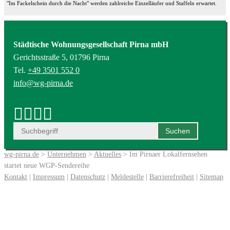
"Im Fackelschein durch die Nacht" werden zahlreiche Einzelläufer und Staffeln erwartet.
Städtische Wohnungsgesellschaft Pirna mbH
Gerichtsstraße 5, 01796 Pirna
Tel.
+49 3501 552 0
info@wg-pirna.de
wg-pirna.de
>
Unternehmen
>
Aktuelles
> Im Pirnaer Lokalfernsehen
startet neue WGP-Sendereihe
Kontakt
|
Impressum
|
Datenschutz
|
Meldestelle
|
Barrierefreiheit
|
Sitemap