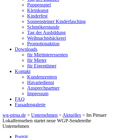
Puppenspiel
Kleinkunst
Kinderfest
Sonnensteiner Kinderfasching
Schmökerstunde
Tag der Ausbildung
Weihnachtsbäckerei
Promotionaktion
Downloads
für Mietinteressenten
für Mieter
für Eigentümer
Kontakt
Kundenzentren
Havariedienst
Ansprechpartner
Impressum
FAQ
Fassadengalerie
wg-pirna.de
>
Unternehmen
>
Aktuelles
> Im Pirnaer
Lokalfernsehen startet neue WGP-Sendereihe
Unternehmen
Porträt