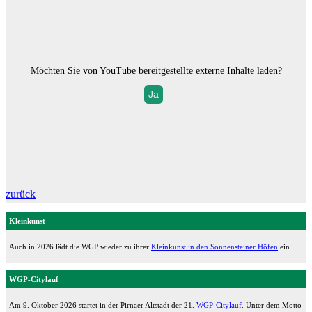
Möchten Sie von
YouTube
bereitgestellte externe Inhalte laden?
Ja
zurück
Kleinkunst
Auch in 2026 lädt die WGP wieder zu ihrer
Kleinkunst in den Sonnensteiner Höfen
ein.
WGP-Citylauf
Am 9. Oktober 2026 startet in der Pirnaer Altstadt der 21.
WGP-Citylauf
. Unter dem Motto