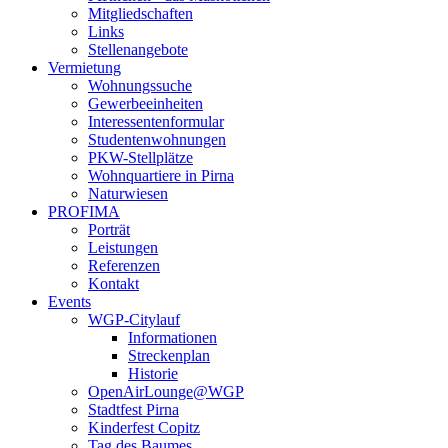
Mitgliedschaften
Links
Stellenangebote
Vermietung
Wohnungssuche
Gewerbeeinheiten
Interessentenformular
Studentenwohnungen
PKW-Stellplätze
Wohnquartiere in Pirna
Naturwiesen
PROFIMA
Porträt
Leistungen
Referenzen
Kontakt
Events
WGP-Citylauf
Informationen
Streckenplan
Historie
OpenAirLounge@WGP
Stadtfest Pirna
Kinderfest Copitz
Tag des Baumes