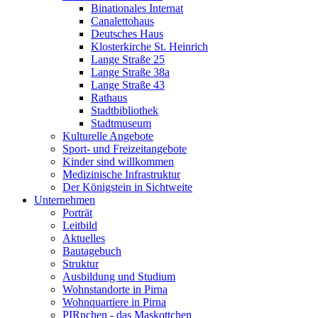
Binationales Internat
Canalettohaus
Deutsches Haus
Klosterkirche St. Heinrich
Lange Straße 25
Lange Straße 38a
Lange Straße 43
Rathaus
Stadtbibliothek
Stadtmuseum
Kulturelle Angebote
Sport- und Freizeitangebote
Kinder sind willkommen
Medizinische Infrastruktur
Der Königstein in Sichtweite
Unternehmen
Porträt
Leitbild
Aktuelles
Bautagebuch
Struktur
Ausbildung und Studium
Wohnstandorte in Pirna
Wohnquartiere in Pirna
PIRnchen - das Maskottchen