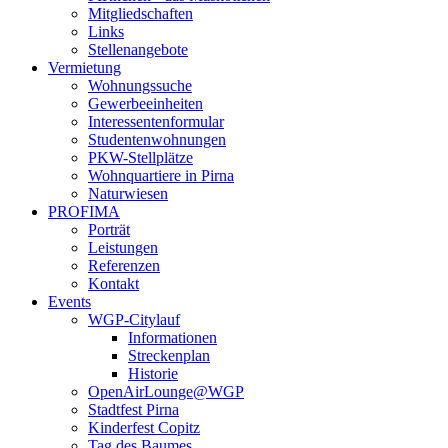
Mitgliedschaften
Links
Stellenangebote
Vermietung
Wohnungssuche
Gewerbeeinheiten
Interessentenformular
Studentenwohnungen
PKW-Stellplätze
Wohnquartiere in Pirna
Naturwiesen
PROFIMA
Porträt
Leistungen
Referenzen
Kontakt
Events
WGP-Citylauf
Informationen
Streckenplan
Historie
OpenAirLounge@WGP
Stadtfest Pirna
Kinderfest Copitz
Tag des Baumes