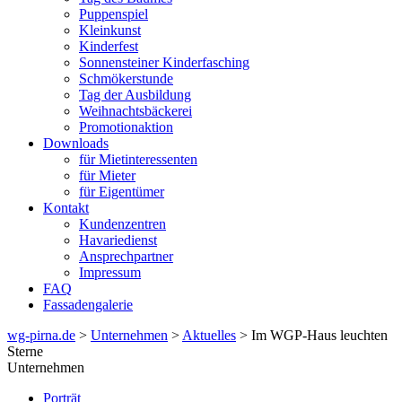
Puppenspiel
Kleinkunst
Kinderfest
Sonnensteiner Kinderfasching
Schmökerstunde
Tag der Ausbildung
Weihnachtsbäckerei
Promotionaktion
Downloads
für Mietinteressenten
für Mieter
für Eigentümer
Kontakt
Kundenzentren
Havariedienst
Ansprechpartner
Impressum
FAQ
Fassadengalerie
wg-pirna.de
>
Unternehmen
>
Aktuelles
> Im WGP-Haus leuchten
Sterne
Unternehmen
Porträt