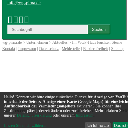
info@wg-pirna.de
wg-pirna.de
>
Unternehmen
>
Aktuelles
> Im WGP-Haus leuchten Sterne
Kontakt
|
Impressum
|
Datenschutz
|
Meldestelle
|
Barrierefreiheit
|
Sitemap
Hallo! Könnten wir bitte einige zusätzliche Dienste für
Anzeige von YouTu
innerhalb der Seite & Anzeige einer Karte (Google Maps) für eine leich
Auffindbarkeit der Vermietungsangebote
aktivieren? Sie können Ihre
Zustimmung später jederzeit ändern oder zurückziehen. Mehr erfahren Sie i
unserer
Datenschutzerklärung
oder unserem
Impressum
.
Ich lehne ab
Das ist
Lassen Sie mich wählen
...