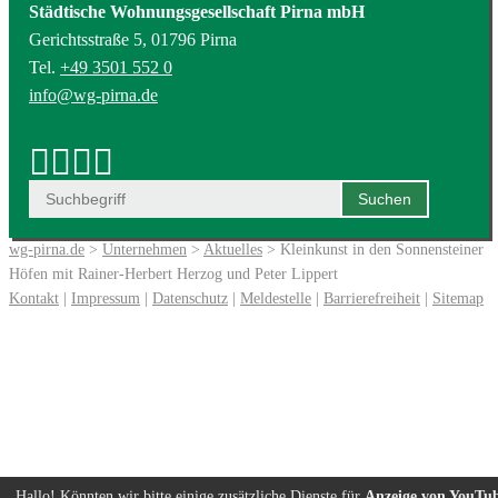
Städtische Wohnungsgesellschaft Pirna mbH
Gerichtsstraße 5, 01796 Pirna
Tel.
+49 3501 552 0
info@wg-pirna.de
wg-pirna.de
>
Unternehmen
>
Aktuelles
> Kleinkunst in den Sonnensteiner
Höfen mit Rainer-Herbert Herzog und Peter Lippert
Kontakt
|
Impressum
|
Datenschutz
|
Meldestelle
|
Barrierefreiheit
|
Sitemap
Hallo! Könnten wir bitte einige zusätzliche Dienste für
Anzeige von YouTu