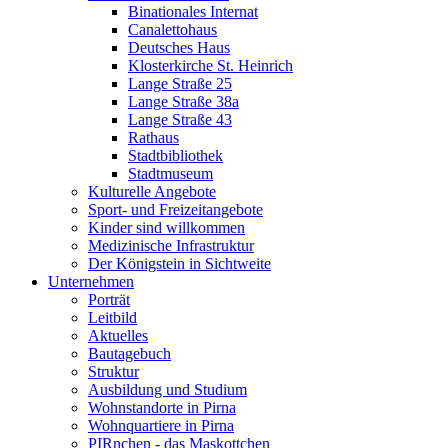
Binationales Internat
Canalettohaus
Deutsches Haus
Klosterkirche St. Heinrich
Lange Straße 25
Lange Straße 38a
Lange Straße 43
Rathaus
Stadtbibliothek
Stadtmuseum
Kulturelle Angebote
Sport- und Freizeitangebote
Kinder sind willkommen
Medizinische Infrastruktur
Der Königstein in Sichtweite
Unternehmen
Porträt
Leitbild
Aktuelles
Bautagebuch
Struktur
Ausbildung und Studium
Wohnstandorte in Pirna
Wohnquartiere in Pirna
PIRnchen - das Maskottchen