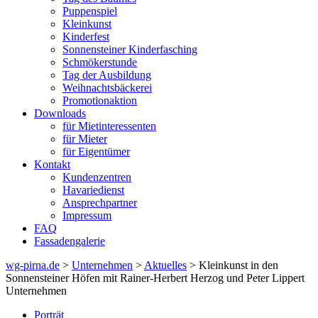
Puppenspiel
Kleinkunst
Kinderfest
Sonnensteiner Kinderfasching
Schmökerstunde
Tag der Ausbildung
Weihnachtsbäckerei
Promotionaktion
Downloads
für Mietinteressenten
für Mieter
für Eigentümer
Kontakt
Kundenzentren
Havariedienst
Ansprechpartner
Impressum
FAQ
Fassadengalerie
wg-pirna.de
>
Unternehmen
>
Aktuelles
> Kleinkunst in den
Sonnensteiner Höfen mit Rainer-Herbert Herzog und Peter Lippert
Unternehmen
Porträt