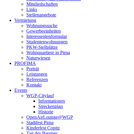
Mitgliedschaften
Links
Stellenangebote
Vermietung
Wohnungssuche
Gewerbeeinheiten
Interessentenformular
Studentenwohnungen
PKW-Stellplätze
Wohnquartiere in Pirna
Naturwiesen
PROFIMA
Porträt
Leistungen
Referenzen
Kontakt
Events
WGP-Citylauf
Informationen
Streckenplan
Historie
OpenAirLounge@WGP
Stadtfest Pirna
Kinderfest Copitz
Tag des Baumes