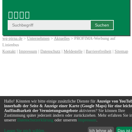
wg-pirna.de
>
Unternehmen
>
Aktuelles
> PROFIMA-Werbung auf
Linienbus
Kontakt
|
Impressum
|
Datenschutz
|
Meldestelle
|
Barrierefreiheit
|
Sitemap
Hallo! Könnten wir bitte einige zusätzliche Dienste für
Anzeige von YouTu
innerhalb der Seite & Anzeige einer Karte (Google Maps) für eine leich
Auffindbarkeit der Vermietungsangebote
aktivieren? Sie können Ihre
Zustimmung später jederzeit ändern oder zurückziehen. Mehr erfahren Sie i
unserer
Datenschutzerklärung
oder unserem
Impressum
.
Ich lehne ab
Das ist
Lassen Sie mich wählen
...