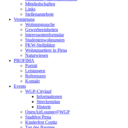
Mitgliedschaften
Links
Stellenangebote
Vermietung
Wohnungssuche
Gewerbeeinheiten
Interessentenformular
Studentenwohnungen
PKW-Stellplätze
Wohnquartiere in Pirna
Naturwiesen
PROFIMA
Porträt
Leistungen
Referenzen
Kontakt
Events
WGP-Citylauf
Informationen
Streckenplan
Historie
OpenAirLounge@WGP
Stadtfest Pirna
Kinderfest Copitz
Tag des Baumes