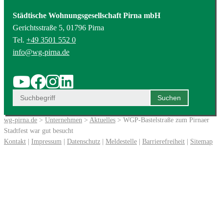
Städtische Wohnungsgesellschaft Pirna mbH
Gerichtsstraße 5, 01796 Pirna
Tel.
+49 3501 552 0
info@wg-pirna.de
wg-pirna.de
>
Unternehmen
>
Aktuelles
> WGP-Bastelstraße zum Pirnaer
Stadtfest war gut besucht
Kontakt
|
Impressum
|
Datenschutz
|
Meldestelle
|
Barrierefreiheit
|
Sitemap