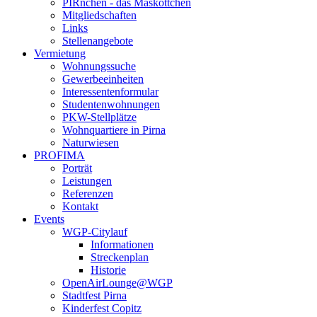
PIRnchen - das Maskottchen
Mitgliedschaften
Links
Stellenangebote
Vermietung
Wohnungssuche
Gewerbeeinheiten
Interessentenformular
Studentenwohnungen
PKW-Stellplätze
Wohnquartiere in Pirna
Naturwiesen
PROFIMA
Porträt
Leistungen
Referenzen
Kontakt
Events
WGP-Citylauf
Informationen
Streckenplan
Historie
OpenAirLounge@WGP
Stadtfest Pirna
Kinderfest Copitz