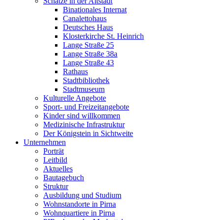
Schätze in der Altstadt
Binationales Internat
Canalettohaus
Deutsches Haus
Klosterkirche St. Heinrich
Lange Straße 25
Lange Straße 38a
Lange Straße 43
Rathaus
Stadtbibliothek
Stadtmuseum
Kulturelle Angebote
Sport- und Freizeitangebote
Kinder sind willkommen
Medizinische Infrastruktur
Der Königstein in Sichtweite
Unternehmen
Porträt
Leitbild
Aktuelles
Bautagebuch
Struktur
Ausbildung und Studium
Wohnstandorte in Pirna
Wohnquartiere in Pirna