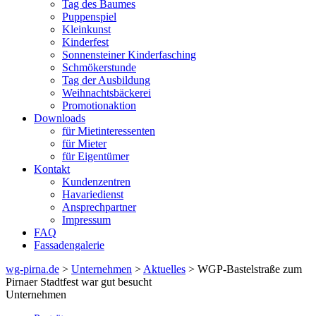
Tag des Baumes
Puppenspiel
Kleinkunst
Kinderfest
Sonnensteiner Kinderfasching
Schmökerstunde
Tag der Ausbildung
Weihnachtsbäckerei
Promotionaktion
Downloads
für Mietinteressenten
für Mieter
für Eigentümer
Kontakt
Kundenzentren
Havariedienst
Ansprechpartner
Impressum
FAQ
Fassadengalerie
wg-pirna.de
>
Unternehmen
>
Aktuelles
> WGP-Bastelstraße zum
Pirnaer Stadtfest war gut besucht
Unternehmen