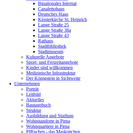
Binationales Internat
Canalettohaus
Deutsches Haus
Klosterkirche St. Heinrich
Lange Straße 25
Lange Straße 38a
Lange Straße 43
Rathaus
Stadtbibliothek
Stadtmuseum
Kulturelle Angebote
Sport- und Freizeitangebote
Kinder sind willkommen
Medizinische Infrastruktur
Der Königstein in Sichtweite
Unternehmen
Porträt
Leitbild
Aktuelles
Bautagebuch
Struktur
Ausbildung und Studium
Wohnstandorte in Pirna
Wohnquartiere in Pirna
PIRnchen - das Maskottchen