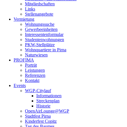
Mitgliedschaften
Links
Stellenangebote
Vermietung
Wohnungssuche
Gewerbeeinheiten
Interessentenformular
Studentenwohnungen
PKW-Stellplätze
Wohnquartiere in Pirna
Naturwiesen
PROFIMA
Porträt
Leistungen
Referenzen
Kontakt
Events
WGP-Citylauf
Informationen
Streckenplan
Historie
OpenAirLounge@WGP
Stadtfest Pirna
Kinderfest Copitz
Tag des Baumes