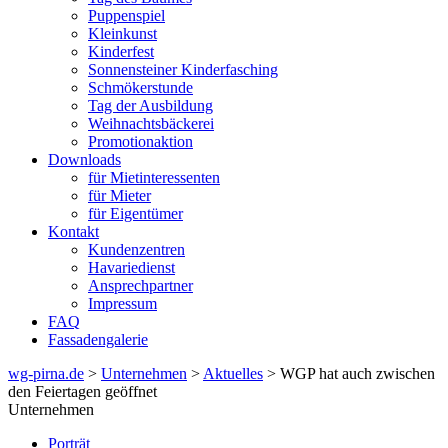
Puppenspiel
Kleinkunst
Kinderfest
Sonnensteiner Kinderfasching
Schmökerstunde
Tag der Ausbildung
Weihnachtsbäckerei
Promotionaktion
Downloads
für Mietinteressenten
für Mieter
für Eigentümer
Kontakt
Kundenzentren
Havariedienst
Ansprechpartner
Impressum
FAQ
Fassadengalerie
wg-pirna.de
>
Unternehmen
>
Aktuelles
> WGP hat auch zwischen
den Feiertagen geöffnet
Unternehmen
Porträt