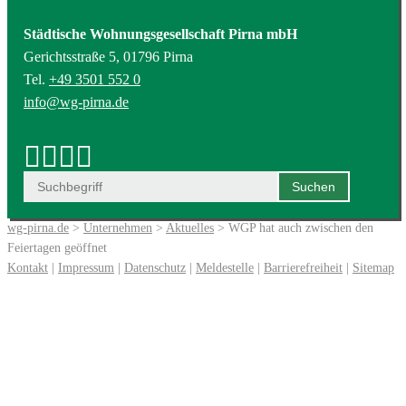
Städtische Wohnungsgesellschaft Pirna mbH
Gerichtsstraße 5, 01796 Pirna
Tel.
+49 3501 552 0
info@wg-pirna.de
wg-pirna.de
>
Unternehmen
>
Aktuelles
> WGP hat auch zwischen den
Feiertagen geöffnet
Kontakt
|
Impressum
|
Datenschutz
|
Meldestelle
|
Barrierefreiheit
|
Sitemap