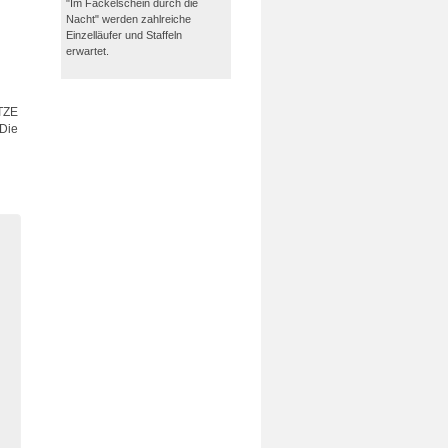
"Im Fackelschein durch die
Nacht" werden zahlreiche
Einzelläufer und Staffeln
erwartet.
ATZE
 Die