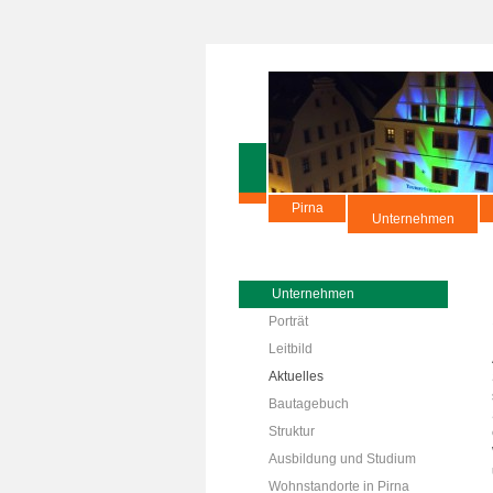
Pirna
Unternehmen
Unternehmen
Porträt
Leitbild
Aktuelles
Bautagebuch
Struktur
Ausbildung und Studium
Wohnstandorte in Pirna