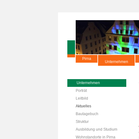
Pirna
Unternehmen
Unternehmen
Porträt
Leitbild
Aktuelles
Bautagebuch
Struktur
Ausbildung und Studium
Wohnstandorte in Pirna