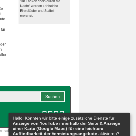
"Im Fackelschein durch die
Nacht" werden zahlreiche
ße
Einzelläufer und Staffeln
t
erwartet.
ute
für
iger
ch
ller
Hallo! Könnten wir bitte einige zusätzliche Dienste für
Anzeige von YouTube innerhalb der Seite & Anzeige
einer Karte (Google Maps) für eine leichtere
enschutz
|
Meldestelle
|
Auffindbarkeit der Vermietungsangebote
aktivieren?