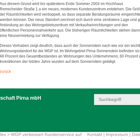
Aus diesem Grund wird bis spätestens Ende Sommer 2004 im Hochhaus
Remscheider Straße 1 a ein neues, modernes Kundenzentrum entstehen. Die Grö
der Räumlichkeiten wird verdoppelt, so dass separate Beratungsräume eingerichte
werden können. Der neue Standort zeichnet sich durch eine zentralere Lage und g
Anbindung an das Wohngebietszentrum mit Verkaufseinrichtungen und den
öffentlichen Personennahverkehr aus. Die bisherigen Räumlichkeiten stehen dann 
eine Neuvermietung zur Verfügung.
Dieses Vorhaben zeigt deutlich, dass auch der Sonnenstein nach wie vor ein wicht
Wohnungsstandort für die WGP ist. Im Wohngebiet Pirna-Sonnenstein befinden si
48 Prozent des Gesamtbestandes an Wohnungen des Unternehmens; 60 Prozent a
Investitionen der letzten Jahre wurden auf dem Sonnenstein getätigt.
zurück
schaft Pirna mbH
les
> WGP verbessert Kundenservice auf
Kontakt
|
Impressum
|
Dat