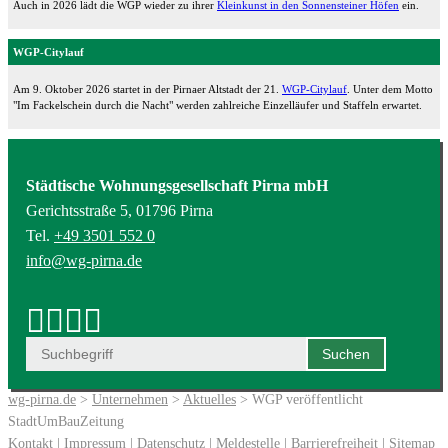
Auch in 2026 lädt die WGP wieder zu ihrer
Kleinkunst in den Sonnensteiner Höfen
ein.
WGP-Citylauf
Am 9. Oktober 2026 startet in der Pirnaer Altstadt der 21.
WGP-Citylauf
. Unter dem Motto
"Im Fackelschein durch die Nacht" werden zahlreiche Einzelläufer und Staffeln erwartet.
Städtische Wohnungsgesellschaft Pirna mbH
Gerichtsstraße 5, 01796 Pirna
Tel.
+49 3501 552 0
info@wg-pirna.de
wg-pirna.de
>
Unternehmen
>
Aktuelles
> WGP veröffentlicht
StadtUmBauZeitung
Kontakt
|
Impressum
|
Datenschutz
|
Meldestelle
|
Barrierefreiheit
|
Sitemap