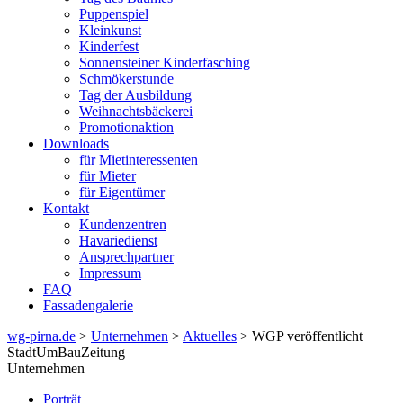
Puppenspiel
Kleinkunst
Kinderfest
Sonnensteiner Kinderfasching
Schmökerstunde
Tag der Ausbildung
Weihnachtsbäckerei
Promotionaktion
Downloads
für Mietinteressenten
für Mieter
für Eigentümer
Kontakt
Kundenzentren
Havariedienst
Ansprechpartner
Impressum
FAQ
Fassadengalerie
wg-pirna.de
>
Unternehmen
>
Aktuelles
> WGP veröffentlicht
StadtUmBauZeitung
Unternehmen
Porträt