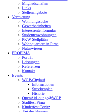
Mitgliedschaften
Links
Stellenangebote
Vermietung
Wohnungssuche
Gewerbeeinheiten
Interessentenformular
Studentenwohnungen
PKW-Stellplätze
Wohnquartiere in Pirna
Naturwiesen
PROFIMA
Porträt
Leistungen
Referenzen
Kontakt
Events
WGP-Citylauf
Informationen
Streckenplan
Historie
OpenAirLounge@WGP
Stadtfest Pirna
Kinderfest Copitz
Tag des Baumes