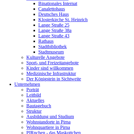
Binationales Internat
Canalettohaus
Deutsches Haus
Klosterkirche St. Heinrich
Lange Straße 25
Lange Straße 38a
Lange Straße 43
Rathaus
Stadtbibliothek
Stadtmuseum
Kulturelle Angebote
Sport- und Freizeitangebote
Kinder sind willkommen
Medizinische Infrastruktur
Der Königstein in Sichtweite
Unternehmen
Porträt
Leitbild
Aktuelles
Bautagebuch
Struktur
Ausbildung und Studium
Wohnstandorte in Pirna
Wohnquartiere in Pirna
PIRnchen - das Maskottchen