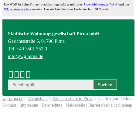
Die WGP ist beim Pirnaer Stadtfest regelmäßig mit ihrer
OpenAirLounge@WGP
und der
WGP-Bastelstraße
vertreten. Das nächste Stadtfest findet im Juni 2026 statt.
Städtische Wohnungsgesellschaft Pirna mbH
Gerichtsstraße 5, 01796 Pirna
Tel.
+49 3501 552 0
info@wg-pirna.de
wg-pirna.de
>
Vermietung
>
Wohnquartiere in Pirna
> Quartier am Feldrain
Kontakt
|
Impressum
|
Datenschutz
|
Meldestelle
|
Barrierefreiheit
|
Sitemap