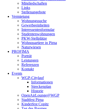
Mitgliedschaften
Links
Stellenangebote
Vermietung
Wohnungssuche
Gewerbeeinheiten
Interessentenformular
Studentenwohnungen
PKW-Stellplätze
Wohnquartiere in Pirna
Naturwiesen
PROFIMA
Porträt
Leistungen
Referenzen
Kontakt
Events
WGP-Citylauf
Informationen
Streckenplan
Historie
OpenAirLounge@WGP
Stadtfest Pirna
Kinderfest Copitz
Tag des Baumes