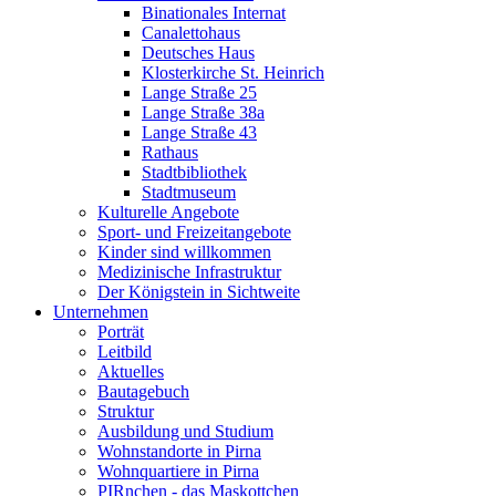
Binationales Internat
Canalettohaus
Deutsches Haus
Klosterkirche St. Heinrich
Lange Straße 25
Lange Straße 38a
Lange Straße 43
Rathaus
Stadtbibliothek
Stadtmuseum
Kulturelle Angebote
Sport- und Freizeitangebote
Kinder sind willkommen
Medizinische Infrastruktur
Der Königstein in Sichtweite
Unternehmen
Porträt
Leitbild
Aktuelles
Bautagebuch
Struktur
Ausbildung und Studium
Wohnstandorte in Pirna
Wohnquartiere in Pirna
PIRnchen - das Maskottchen