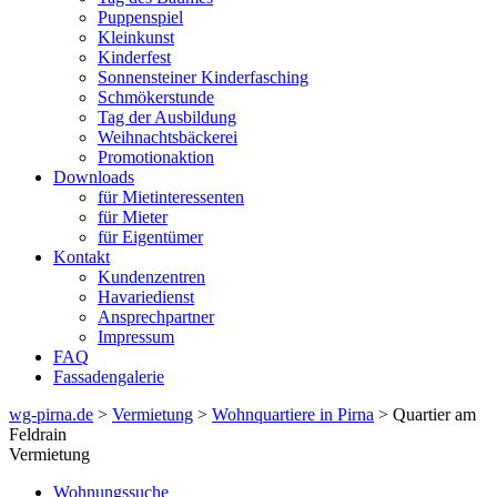
Puppenspiel
Kleinkunst
Kinderfest
Sonnensteiner Kinderfasching
Schmökerstunde
Tag der Ausbildung
Weihnachtsbäckerei
Promotionaktion
Downloads
für Mietinteressenten
für Mieter
für Eigentümer
Kontakt
Kundenzentren
Havariedienst
Ansprechpartner
Impressum
FAQ
Fassadengalerie
wg-pirna.de
>
Vermietung
>
Wohnquartiere in Pirna
> Quartier am
Feldrain
Vermietung
Wohnungssuche