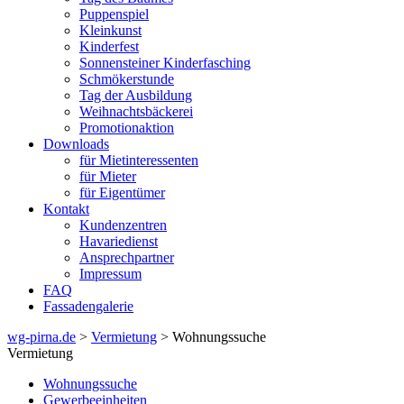
Puppenspiel
Kleinkunst
Kinderfest
Sonnensteiner Kinderfasching
Schmökerstunde
Tag der Ausbildung
Weihnachtsbäckerei
Promotionaktion
Downloads
für Mietinteressenten
für Mieter
für Eigentümer
Kontakt
Kundenzentren
Havariedienst
Ansprechpartner
Impressum
FAQ
Fassadengalerie
wg-pirna.de
>
Vermietung
> Wohnungssuche
Vermietung
Wohnungssuche
Gewerbeeinheiten