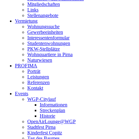
Mitgliedschaften
Links
Stellenangebote
Vermietung
Wohnungssuche
Gewerbeeinheiten
Interessentenformular
Studentenwohnungen
PKW-Stellplätze
Wohnquartiere in Pirna
Naturwiesen
PROFIMA
Porträt
Leistungen
Referenzen
Kontakt
Events
WGP-Citylauf
Informationen
Streckenplan
Historie
OpenAirLounge@WGP
Stadtfest Pirna
Kinderfest Copitz
Tag des Baumes