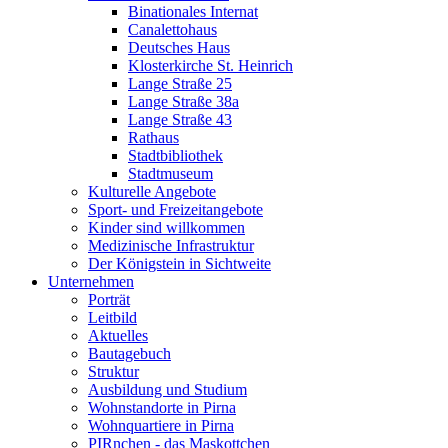
Binationales Internat
Canalettohaus
Deutsches Haus
Klosterkirche St. Heinrich
Lange Straße 25
Lange Straße 38a
Lange Straße 43
Rathaus
Stadtbibliothek
Stadtmuseum
Kulturelle Angebote
Sport- und Freizeitangebote
Kinder sind willkommen
Medizinische Infrastruktur
Der Königstein in Sichtweite
Unternehmen
Porträt
Leitbild
Aktuelles
Bautagebuch
Struktur
Ausbildung und Studium
Wohnstandorte in Pirna
Wohnquartiere in Pirna
PIRnchen - das Maskottchen