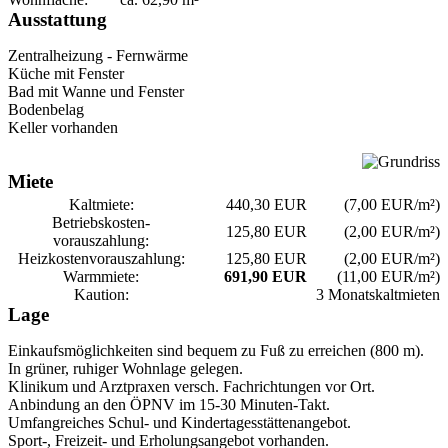
Ausstattung
Zentralheizung - Fernwärme
Küche mit Fenster
Bad mit Wanne und Fenster
Bodenbelag
Keller vorhanden
Miete
Kaltmiete:
440,30 EUR
(7,00 EUR/m²)
Betriebskosten­
125,80 EUR
(2,00 EUR/m²)
vorauszahlung:
Heizkosten­vorauszahlung:
125,80 EUR
(2,00 EUR/m²)
Warmmiete:
691,90 EUR
(11,00 EUR/m²)
Kaution:
3 Monatskaltmieten
Lage
Einkaufsmöglichkeiten sind bequem zu Fuß zu erreichen (800 m).
In grüner, ruhiger Wohnlage gelegen.
Klinikum und Arztpraxen versch. Fachrichtungen vor Ort.
Anbindung an den ÖPNV im 15-30 Minuten-Takt.
Umfangreiches Schul- und Kindertagesstättenangebot.
Sport-, Freizeit- und Erholungsangebot vorhanden.