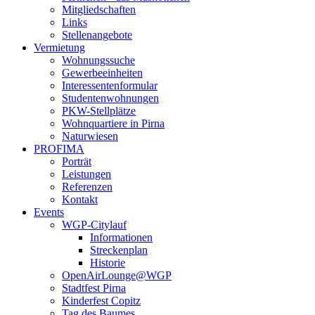
Mitgliedschaften
Links
Stellenangebote
Vermietung
Wohnungssuche
Gewerbeeinheiten
Interessentenformular
Studentenwohnungen
PKW-Stellplätze
Wohnquartiere in Pirna
Naturwiesen
PROFIMA
Porträt
Leistungen
Referenzen
Kontakt
Events
WGP-Citylauf
Informationen
Streckenplan
Historie
OpenAirLounge@WGP
Stadtfest Pirna
Kinderfest Copitz
Tag des Baumes