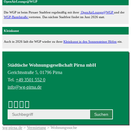
OpenAirLounge@WGP
Die WGP ist beim Pirnaer Stadtfest regelmäßig mit ihrer
OpenAirLounge@WGP
und der
WGP-Bastelstraße
vertreten. Das nächste Stadtfest findet im Juni 2026 statt.
Kleinkunst
Auch in 2026 lädt die WGP wieder zu ihrer
Kleinkunst in den Sonnensteiner Höfen
ein.
Städtische Wohnungsgesellschaft Pirna mbH
Gerichtsstraße 5, 01796 Pirna
Tel.
+49 3501 552 0
info@wg-pirna.de
wg-pirna.de
>
Vermietung
> Wohnungssuche