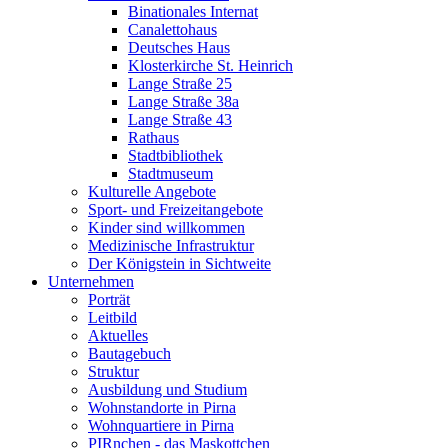
Binationales Internat
Canalettohaus
Deutsches Haus
Klosterkirche St. Heinrich
Lange Straße 25
Lange Straße 38a
Lange Straße 43
Rathaus
Stadtbibliothek
Stadtmuseum
Kulturelle Angebote
Sport- und Freizeitangebote
Kinder sind willkommen
Medizinische Infrastruktur
Der Königstein in Sichtweite
Unternehmen
Porträt
Leitbild
Aktuelles
Bautagebuch
Struktur
Ausbildung und Studium
Wohnstandorte in Pirna
Wohnquartiere in Pirna
PIRnchen - das Maskottchen