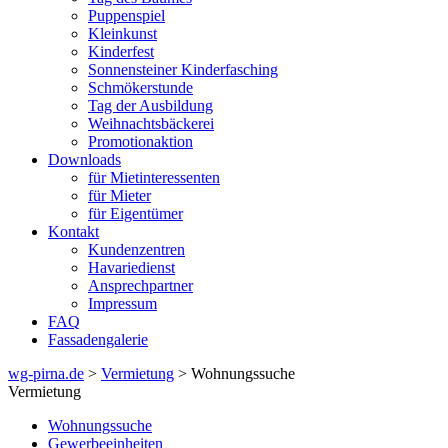
Puppenspiel
Kleinkunst
Kinderfest
Sonnensteiner Kinderfasching
Schmökerstunde
Tag der Ausbildung
Weihnachtsbäckerei
Promotionaktion
Downloads
für Mietinteressenten
für Mieter
für Eigentümer
Kontakt
Kundenzentren
Havariedienst
Ansprechpartner
Impressum
FAQ
Fassadengalerie
wg-pirna.de
>
Vermietung
> Wohnungssuche
Vermietung
Wohnungssuche
Gewerbeeinheiten