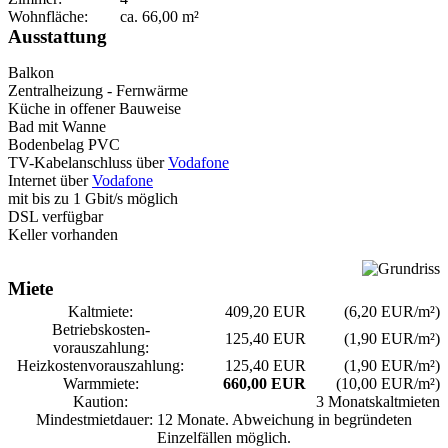
Wohnfläche:
ca.
66,00
m²
Ausstattung
Balkon
Zentralheizung - Fernwärme
Küche in offener Bauweise
Bad mit Wanne
Bodenbelag PVC
TV-Kabelanschluss über
Vodafone
Internet über
Vodafone
mit bis zu 1 Gbit/s möglich
DSL verfügbar
Keller vorhanden
Miete
Kaltmiete:
409,20 EUR
(6,20 EUR/m²)
Betriebskosten­
125,40 EUR
(1,90 EUR/m²)
vorauszahlung:
Heizkosten­vorauszahlung:
125,40 EUR
(1,90 EUR/m²)
Warmmiete:
660,00 EUR
(10,00 EUR/m²)
Kaution:
3 Monatskaltmieten
Mindestmietdauer: 12 Monate. Abweichung in begründeten
Einzelfällen möglich.