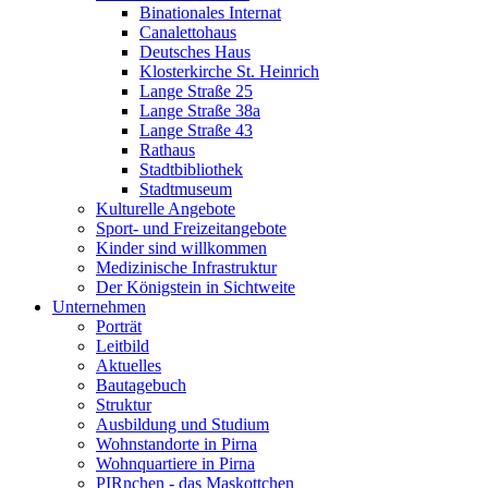
Binationales Internat
Canalettohaus
Deutsches Haus
Klosterkirche St. Heinrich
Lange Straße 25
Lange Straße 38a
Lange Straße 43
Rathaus
Stadtbibliothek
Stadtmuseum
Kulturelle Angebote
Sport- und Freizeitangebote
Kinder sind willkommen
Medizinische Infrastruktur
Der Königstein in Sichtweite
Unternehmen
Porträt
Leitbild
Aktuelles
Bautagebuch
Struktur
Ausbildung und Studium
Wohnstandorte in Pirna
Wohnquartiere in Pirna
PIRnchen - das Maskottchen