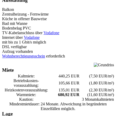
Ausstattung
Balkon
Zentralheizung - Fernwärme
Küche in offener Bauweise
Bad mit Wanne
Bodenbelag PVC
TV-Kabelanschluss über
Vodafone
Internet über
Vodafone
mit bis zu 1 Gbit/s möglich
DSL verfügbar
Aufzug vorhanden
Wohnberechtigungsschein
erforderlich
Miete
Kaltmiete:
440,25 EUR
(7,50 EUR/m²)
Betriebskosten­
105,66 EUR
(1,80 EUR/m²)
vorauszahlung:
Heizkosten­vorauszahlung:
135,01 EUR
(2,30 EUR/m²)
Warmmiete:
680,92 EUR
(11,60 EUR/m²)
Kaution:
3 Monatskaltmieten
Mindestmietdauer: 24 Monate. Abweichung in begründeten
Einzelfällen möglich.
Lage