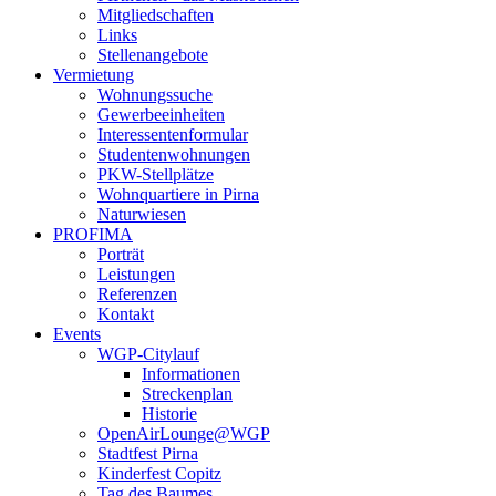
Mitgliedschaften
Links
Stellenangebote
Vermietung
Wohnungssuche
Gewerbeeinheiten
Interessentenformular
Studentenwohnungen
PKW-Stellplätze
Wohnquartiere in Pirna
Naturwiesen
PROFIMA
Porträt
Leistungen
Referenzen
Kontakt
Events
WGP-Citylauf
Informationen
Streckenplan
Historie
OpenAirLounge@WGP
Stadtfest Pirna
Kinderfest Copitz
Tag des Baumes