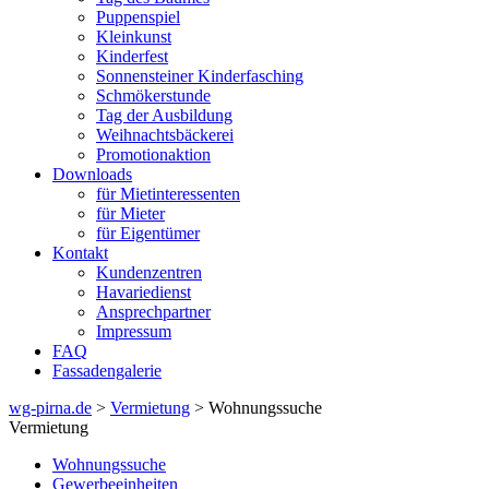
Puppenspiel
Kleinkunst
Kinderfest
Sonnensteiner Kinderfasching
Schmökerstunde
Tag der Ausbildung
Weihnachtsbäckerei
Promotionaktion
Downloads
für Mietinteressenten
für Mieter
für Eigentümer
Kontakt
Kundenzentren
Havariedienst
Ansprechpartner
Impressum
FAQ
Fassadengalerie
wg-pirna.de
>
Vermietung
> Wohnungssuche
Vermietung
Wohnungssuche
Gewerbeeinheiten