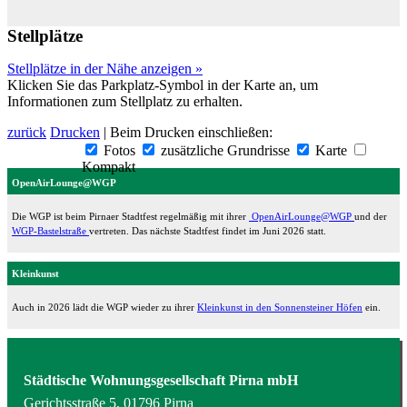
Stellplätze
Stellplätze in der Nähe anzeigen »
Klicken Sie das Parkplatz-Symbol in der Karte an, um
Informationen zum Stellplatz zu erhalten.
zurück
Drucken
| Beim Drucken einschließen:
Fotos
zusätzliche Grundrisse
Karte
Kompakt
OpenAirLounge@WGP
Die WGP ist beim Pirnaer Stadtfest regelmäßig mit ihrer
OpenAirLounge@WGP
und der
WGP-Bastelstraße
vertreten. Das nächste Stadtfest findet im Juni 2026 statt.
Kleinkunst
Auch in 2026 lädt die WGP wieder zu ihrer
Kleinkunst in den Sonnensteiner Höfen
ein.
Städtische Wohnungsgesellschaft Pirna mbH
Gerichtsstraße 5, 01796 Pirna