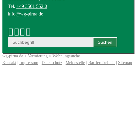
Tel.
+49 3501 552 0
info@wg-pirna.de
wg-pirna.de
>
Vermietung
> Wohnungssuche
Kontakt
|
Impressum
|
Datenschutz
|
Meldestelle
|
Barrierefreiheit
|
Sitemap