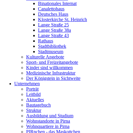
Binationales Internat
Canalettohaus
Deutsches Haus
Klosterkirche St. Heinrich
Lange Straße 25
Lange Straße 38a
Lange Straße 43
Rathaus
Stadtbibliothek
Stadtmuseum
Kulturelle Angebote
Sport- und Freizeitangebote
Kinder sind willkommen
Medizinische Infrastruktur
Der Königstein in Sichtweite
Unternehmen
Porträt
Leitbild
Aktuelles
Bautagebuch
Struktur
Ausbildung und Studium
Wohnstandorte in Pirna
Wohnquartiere in Pirna
PIRnchen - das Maskottchen