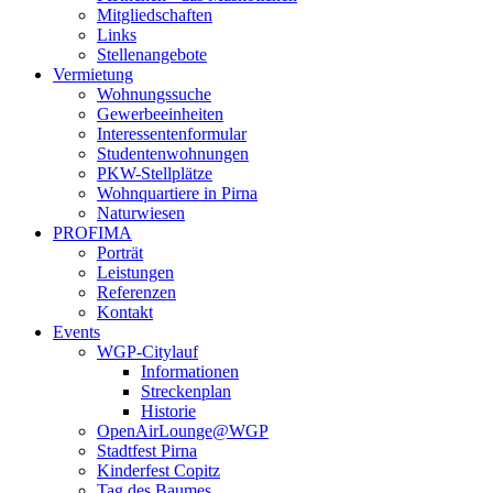
Mitgliedschaften
Links
Stellenangebote
Vermietung
Wohnungssuche
Gewerbeeinheiten
Interessentenformular
Studentenwohnungen
PKW-Stellplätze
Wohnquartiere in Pirna
Naturwiesen
PROFIMA
Porträt
Leistungen
Referenzen
Kontakt
Events
WGP-Citylauf
Informationen
Streckenplan
Historie
OpenAirLounge@WGP
Stadtfest Pirna
Kinderfest Copitz
Tag des Baumes