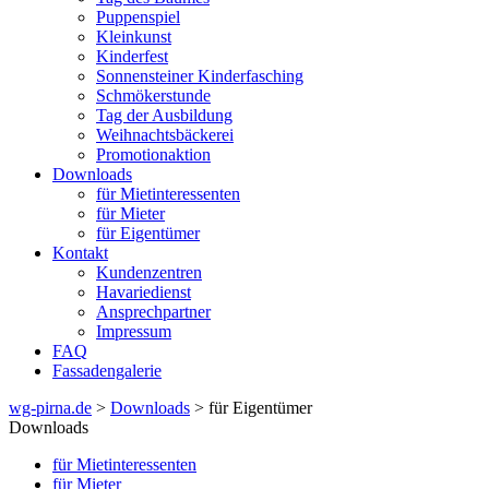
Puppenspiel
Kleinkunst
Kinderfest
Sonnensteiner Kinderfasching
Schmökerstunde
Tag der Ausbildung
Weihnachtsbäckerei
Promotionaktion
Downloads
für Mietinteressenten
für Mieter
für Eigentümer
Kontakt
Kundenzentren
Havariedienst
Ansprechpartner
Impressum
FAQ
Fassadengalerie
wg-pirna.de
>
Downloads
> für Eigentümer
Downloads
für Mietinteressenten
für Mieter