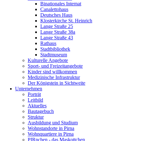
Binationales Internat
Canalettohaus
Deutsches Haus
Klosterkirche St. Heinrich
Lange Straße 25
Lange Straße 38a
Lange Straße 43
Rathaus
Stadtbibliothek
Stadtmuseum
Kulturelle Angebote
Sport- und Freizeitangebote
Kinder sind willkommen
Medizinische Infrastruktur
Der Königstein in Sichtweite
Unternehmen
Porträt
Leitbild
Aktuelles
Bautagebuch
Struktur
Ausbildung und Studium
Wohnstandorte in Pirna
Wohnquartiere in Pirna
PIRnchen - das Maskottchen