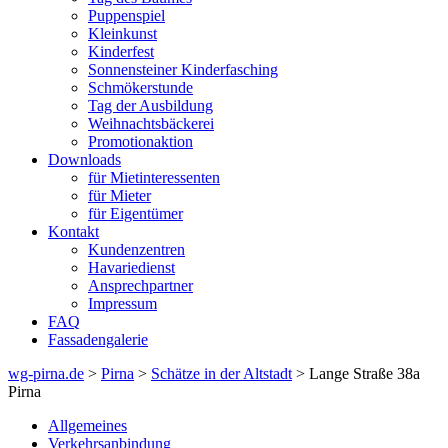
Puppenspiel
Kleinkunst
Kinderfest
Sonnensteiner Kinderfasching
Schmökerstunde
Tag der Ausbildung
Weihnachtsbäckerei
Promotionaktion
Downloads
für Mietinteressenten
für Mieter
für Eigentümer
Kontakt
Kundenzentren
Havariedienst
Ansprechpartner
Impressum
FAQ
Fassadengalerie
wg-pirna.de
>
Pirna
>
Schätze in der Altstadt
> Lange Straße 38a
Pirna
Allgemeines
Verkehrsanbindung