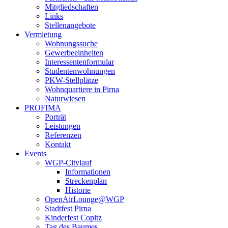
Mitgliedschaften
Links
Stellenangebote
Vermietung
Wohnungssuche
Gewerbeeinheiten
Interessentenformular
Studentenwohnungen
PKW-Stellplätze
Wohnquartiere in Pirna
Naturwiesen
PROFIMA
Porträt
Leistungen
Referenzen
Kontakt
Events
WGP-Citylauf
Informationen
Streckenplan
Historie
OpenAirLounge@WGP
Stadtfest Pirna
Kinderfest Copitz
Tag des Baumes