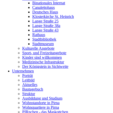
Binationales Internat
Canalettohaus
Deutsches Haus
Klosterkirche St. Heinrich
Lange Straße 25
Lange Straße 38a
Lange Straße 43
Rathaus
Stadtbibliothek
Stadtmuseum
Kulturelle Angebote
Sport- und Freizeitangebote
Kinder sind willkommen
Medizinische Infrastruktur
Der Königstein in Sichtweite
Unternehmen
Porträt
Leitbild
Aktuelles
Bautagebuch
Struktur
Ausbildung und Studium
Wohnstandorte in Pirna
Wohnquartiere in Pirna
PIRnchen - das Maskottchen