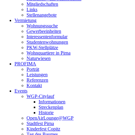
Mitgliedschaften
Links
Stellenangebote
Vermietung
Wohnungssuche
Gewerbeeinheiten
Interessentenformular
Studentenwohnungen
PKW-Stellplätze
Wohnquartiere in Pirna
Naturwiesen
PROFIMA
Porträt
Leistungen
Referenzen
Kontakt
Events
WGP-Citylauf
Informationen
Streckenplan
Historie
OpenAirLounge@WGP
Stadtfest Pirna
Kinderfest Copitz
Tag des Baumes