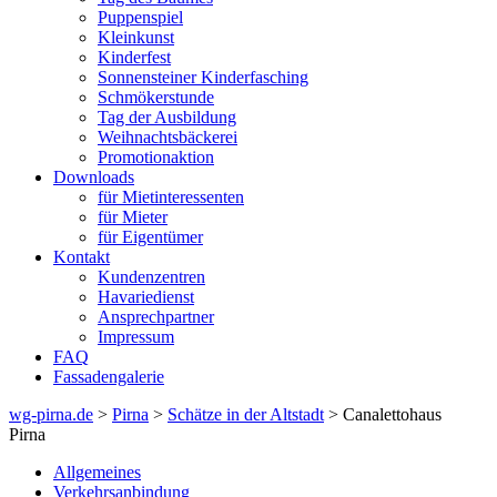
Puppenspiel
Kleinkunst
Kinderfest
Sonnensteiner Kinderfasching
Schmökerstunde
Tag der Ausbildung
Weihnachtsbäckerei
Promotionaktion
Downloads
für Mietinteressenten
für Mieter
für Eigentümer
Kontakt
Kundenzentren
Havariedienst
Ansprechpartner
Impressum
FAQ
Fassadengalerie
wg-pirna.de
>
Pirna
>
Schätze in der Altstadt
> Canalettohaus
Pirna
Allgemeines
Verkehrsanbindung