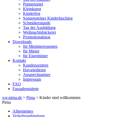
Puppenspiel
Kleinkunst
Kinderfest
Sonnensteiner Kinderfasching
Schmökerstunde
Tag der Ausbildung
Weihnachtsbäckerei
Promotionaktion
Downloads
für Mietinteressenten
für Mieter
für Eigentümer
Kontakt
Kundenzentren
Havariedienst
Ansprechpartner
Impressum
FAQ
Fassadengalerie
wg-pirna.de
>
Pirna
> Kinder sind willkommen
Pirna
Allgemeines
Verkehrsanbindung