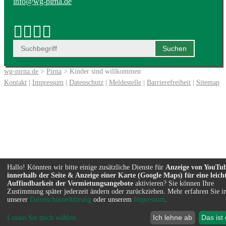
info@wg-pirna.de
wg-pirna.de
>
Pirna
> Kinder sind willkommen
Kontakt
|
Impressum
|
Datenschutz
|
Meldestelle
|
Barrierefreiheit
|
Sitemap
Hallo! Könnten wir bitte einige zusätzliche Dienste für
Anzeige von YouTu
innerhalb der Seite & Anzeige einer Karte (Google Maps) für eine leich
Auffindbarkeit der Vermietungsangebote
aktivieren? Sie können Ihre
Zustimmung später jederzeit ändern oder zurückziehen. Mehr erfahren Sie i
unserer
Datenschutzerklärung
oder unserem
Impressum
.
Ich lehne ab
Das ist
Lassen Sie mich wählen
...