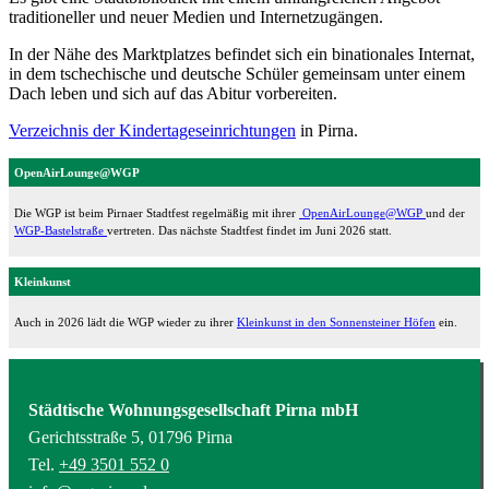
traditioneller und neuer Medien und Internetzugängen.
In der Nähe des Marktplatzes befindet sich ein binationales Internat,
in dem tschechische und deutsche Schüler gemeinsam unter einem
Dach leben und sich auf das Abitur vorbereiten.
Verzeichnis der Kindertageseinrichtungen
in Pirna.
OpenAirLounge@WGP
Die WGP ist beim Pirnaer Stadtfest regelmäßig mit ihrer
OpenAirLounge@WGP
und der
WGP-Bastelstraße
vertreten. Das nächste Stadtfest findet im Juni 2026 statt.
Kleinkunst
Auch in 2026 lädt die WGP wieder zu ihrer
Kleinkunst in den Sonnensteiner Höfen
ein.
Städtische Wohnungsgesellschaft Pirna mbH
Gerichtsstraße 5, 01796 Pirna
Tel.
+49 3501 552 0