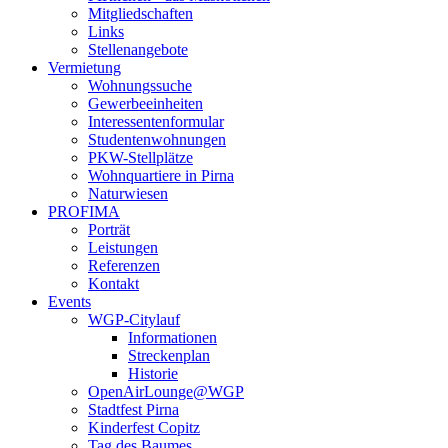
Mitgliedschaften
Links
Stellenangebote
Vermietung
Wohnungssuche
Gewerbeeinheiten
Interessentenformular
Studentenwohnungen
PKW-Stellplätze
Wohnquartiere in Pirna
Naturwiesen
PROFIMA
Porträt
Leistungen
Referenzen
Kontakt
Events
WGP-Citylauf
Informationen
Streckenplan
Historie
OpenAirLounge@WGP
Stadtfest Pirna
Kinderfest Copitz
Tag des Baumes