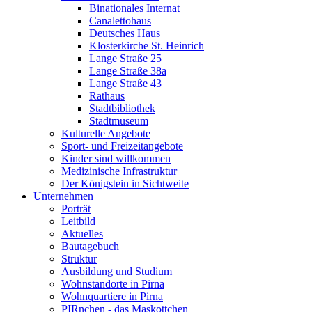
Binationales Internat
Canalettohaus
Deutsches Haus
Klosterkirche St. Heinrich
Lange Straße 25
Lange Straße 38a
Lange Straße 43
Rathaus
Stadtbibliothek
Stadtmuseum
Kulturelle Angebote
Sport- und Freizeitangebote
Kinder sind willkommen
Medizinische Infrastruktur
Der Königstein in Sichtweite
Unternehmen
Porträt
Leitbild
Aktuelles
Bautagebuch
Struktur
Ausbildung und Studium
Wohnstandorte in Pirna
Wohnquartiere in Pirna
PIRnchen - das Maskottchen