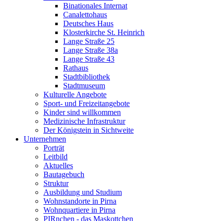
Binationales Internat
Canalettohaus
Deutsches Haus
Klosterkirche St. Heinrich
Lange Straße 25
Lange Straße 38a
Lange Straße 43
Rathaus
Stadtbibliothek
Stadtmuseum
Kulturelle Angebote
Sport- und Freizeitangebote
Kinder sind willkommen
Medizinische Infrastruktur
Der Königstein in Sichtweite
Unternehmen
Porträt
Leitbild
Aktuelles
Bautagebuch
Struktur
Ausbildung und Studium
Wohnstandorte in Pirna
Wohnquartiere in Pirna
PIRnchen - das Maskottchen