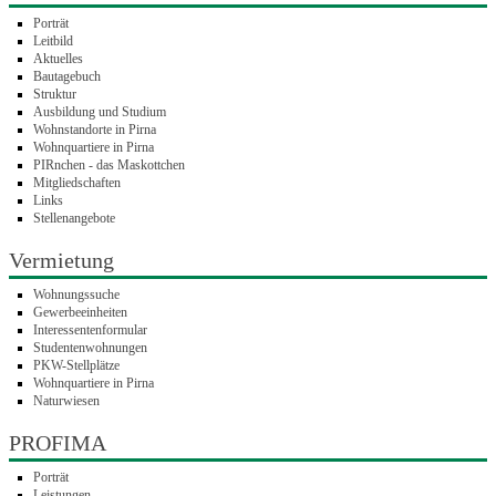
Porträt
Leitbild
Aktuelles
Bautagebuch
Struktur
Ausbildung und Studium
Wohnstandorte in Pirna
Wohnquartiere in Pirna
PIRnchen - das Maskottchen
Mitgliedschaften
Links
Stellenangebote
Vermietung
Wohnungssuche
Gewerbeeinheiten
Interessentenformular
Studentenwohnungen
PKW-Stellplätze
Wohnquartiere in Pirna
Naturwiesen
PROFIMA
Porträt
Leistungen