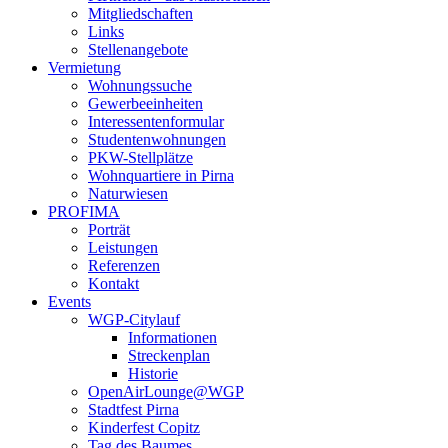
Mitgliedschaften
Links
Stellenangebote
Vermietung
Wohnungssuche
Gewerbeeinheiten
Interessentenformular
Studentenwohnungen
PKW-Stellplätze
Wohnquartiere in Pirna
Naturwiesen
PROFIMA
Porträt
Leistungen
Referenzen
Kontakt
Events
WGP-Citylauf
Informationen
Streckenplan
Historie
OpenAirLounge@WGP
Stadtfest Pirna
Kinderfest Copitz
Tag des Baumes