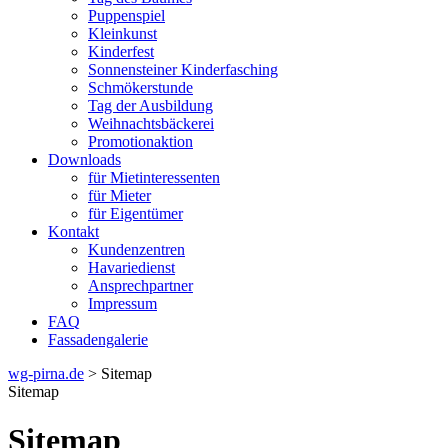
Puppenspiel
Kleinkunst
Kinderfest
Sonnensteiner Kinderfasching
Schmökerstunde
Tag der Ausbildung
Weihnachtsbäckerei
Promotionaktion
Downloads
für Mietinteressenten
für Mieter
für Eigentümer
Kontakt
Kundenzentren
Havariedienst
Ansprechpartner
Impressum
FAQ
Fassadengalerie
wg-pirna.de
> Sitemap
Sitemap
Sitemap