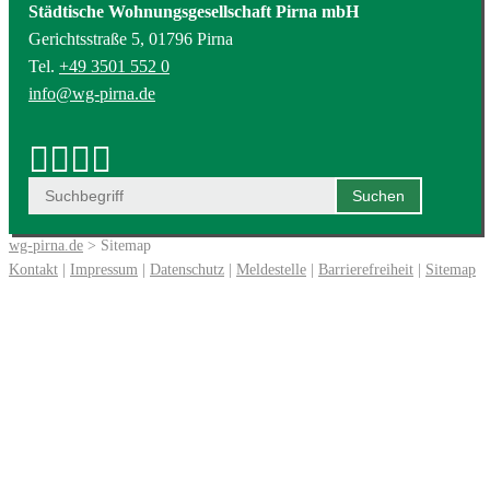
Städtische Wohnungsgesellschaft Pirna mbH
Gerichtsstraße 5, 01796 Pirna
Tel.
+49 3501 552 0
info@wg-pirna.de
wg-pirna.de
> Sitemap
Kontakt
|
Impressum
|
Datenschutz
|
Meldestelle
|
Barrierefreiheit
|
Sitemap