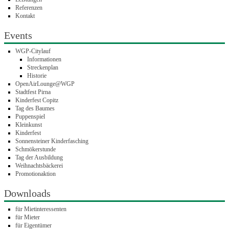
Referenzen
Kontakt
Events
WGP-Citylauf
Informationen
Streckenplan
Historie
OpenAirLounge@WGP
Stadtfest Pirna
Kinderfest Copitz
Tag des Baumes
Puppenspiel
Kleinkunst
Kinderfest
Sonnensteiner Kinderfasching
Schmökerstunde
Tag der Ausbildung
Weihnachtsbäckerei
Promotionaktion
Downloads
für Mietinteressenten
für Mieter
für Eigentümer