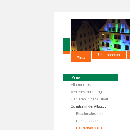
Unternehmen
Pirna
Pirna
Allgemeines
Verkehrsanbindung
Flanieren in der Altstadt
Schätze in der Altstadt
Binationales Internat
Canalettohaus
Deutsches Haus