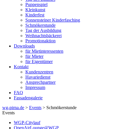
Puppenspiel
Kleinkunst
Kinderfest
Sonnensteiner Kinderfasching
Schmökerstunde
Tag der Ausbildung
Weihnachtsbäckerei
Promotionaktion
Downloads
für Mietinteressenten
für Mieter
für Eigentümer
Kontakt
Kundenzentren
Havariedienst
Ansprechpartner
Impressum
FAQ
Fassadengalerie
wg-pirna.de
>
Events
> Schmökerstunde
Events
WGP-Citylauf
OpenAirLounge@WGP