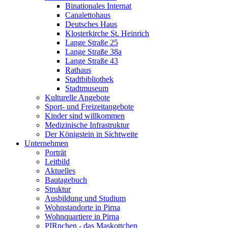
Binationales Internat
Canalettohaus
Deutsches Haus
Klosterkirche St. Heinrich
Lange Straße 25
Lange Straße 38a
Lange Straße 43
Rathaus
Stadtbibliothek
Stadtmuseum
Kulturelle Angebote
Sport- und Freizeitangebote
Kinder sind willkommen
Medizinische Infrastruktur
Der Königstein in Sichtweite
Unternehmen
Porträt
Leitbild
Aktuelles
Bautagebuch
Struktur
Ausbildung und Studium
Wohnstandorte in Pirna
Wohnquartiere in Pirna
PIRnchen - das Maskottchen