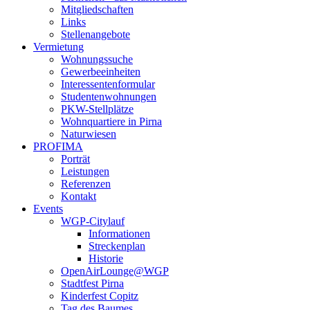
Mitgliedschaften
Links
Stellenangebote
Vermietung
Wohnungssuche
Gewerbeeinheiten
Interessentenformular
Studentenwohnungen
PKW-Stellplätze
Wohnquartiere in Pirna
Naturwiesen
PROFIMA
Porträt
Leistungen
Referenzen
Kontakt
Events
WGP-Citylauf
Informationen
Streckenplan
Historie
OpenAirLounge@WGP
Stadtfest Pirna
Kinderfest Copitz
Tag des Baumes