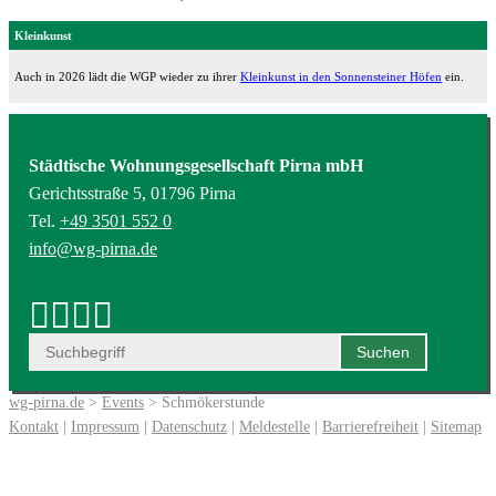
Kleinkunst
Auch in 2026 lädt die WGP wieder zu ihrer
Kleinkunst in den Sonnensteiner Höfen
ein.
Städtische Wohnungsgesellschaft Pirna mbH
Gerichtsstraße 5, 01796 Pirna
Tel.
+49 3501 552 0
info@wg-pirna.de
wg-pirna.de
>
Events
> Schmökerstunde
Kontakt
|
Impressum
|
Datenschutz
|
Meldestelle
|
Barrierefreiheit
|
Sitemap