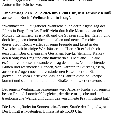
Autoren ihre Bücher vor.
Am
Samstag, den 12.12.2026 um 16:00 Uhr
, liest
Jaroslav Rudiš
aus seinem Buch
"Weihnachten in Prag
":
"Weihnachten, Heiligabend. Wahrscheinlich der ruhigste Tag des
Jahres in Prag. Jaroslav Rudiš zieht durch die Metropole an der
Moldau. Es schneit, es ist kalt, und die Straßen sind leer gefegt. Und
doch begegnen einem überall die alten und neuen Geschichten
dieser Stadt. Rudiš wartet auf seine Freunde und kehrt in der
Zwischenzeit in einige Wirtshäuser ein. Hier trifft er bei frisch
gezapftem Bier drei einsame Gestalten: Kavka (genannt: Kafka),
den König von Prag und eine Italienerin aus Mailand. Sie alle
erzählen von diesem besonderen Tag des Jahres. Von leuchtenden
Birnen und wärmenden Händen, von Karpfen in Gurkengläsern,
aus deren Augen noch die verstorbenen Bewohner der Stadt
glotzen, und vom Christkind, das jedes Jahr in dieselbe Kneipe
kommt und sich mit der ratternden Straßenbahn wieder davonstiehlt.
Bei seinem Weihnachtsspaziergang wird Jaroslav Rudiš von seinem
besten Freund Jaromír 99 begleitet, der diese magische und auch
tragikomische Wanderung durch das verschneite Prag illustriert hat."
Die Lesung findet im Sonnenstein-Center, Straße der Jugend 4, statt.
Der Eintritt ist kostenfrei, Einlass ist ab 15:30 Uhr.